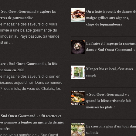
 Sud Ouest Gourmand » explore les
On a testé la recette de darnes d
erres de gourmandise
maigre grillées aux oignons,
e magazine des saveurs d’ici vous
chips de topinambours
convie à une balade gourmande du
imousin au Pays basque. Sa viande
st un …
La fraise et l’asperge la ramène
dans « Sud Ouest Gourmand »
vec « Sud Ouest Gourmand », la fête
Manger bio et local, c’est assez
ontinue en 2020
simple
e magazine des saveurs d’ici sort en
iosques aujourd’hui ! Dans ce numéro
7, des miels, du veau de Chalais, les
…
« Sud Ouest Gourmand » :
quand la bière artisanale fait
mousser les plats !
 Sud Ouest Gourmand » : 50 recettes et
es pommes à tomber au menu du dernier
Le cresson a plus d’un tour dan
numéro
sa botte
Le nouveau numéro de « Sud Ouest