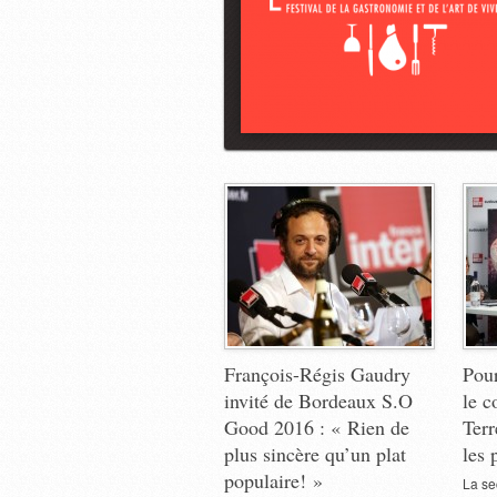
François-Régis Gaudry
Pour
invité de Bordeaux S.O
le c
Good 2016 : « Rien de
Terr
plus sincère qu’un plat
les 
populaire! »
La se