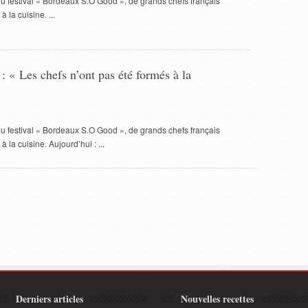
du festival « Bordeaux S.O Good », de grands chefs français
 la cuisine. ...
: « Les chefs n’ont pas été formés à la
du festival « Bordeaux S.O Good », de grands chefs français
 la cuisine. Aujourd’hui : ...
Derniers articles
Nouvelles recettes