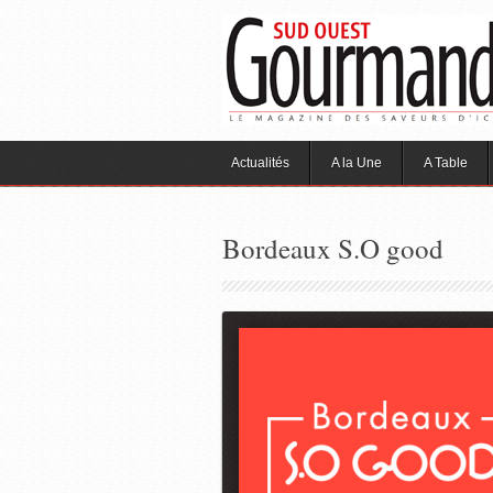
Actualités
A la Une
A Table
Bordeaux S.O good