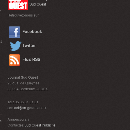
e
Retrouvez-nous sur :
Facebook
nt
Twitter
Flux RSS
Journal Sud Ouest
23 quai de Queyries
33 094 Bordeaux CEDEX
Tel : 05 35 31 31 31
contact@so-gourmand.fr
Annonceurs ?
s
Contactez
Sud Ouest Publicité