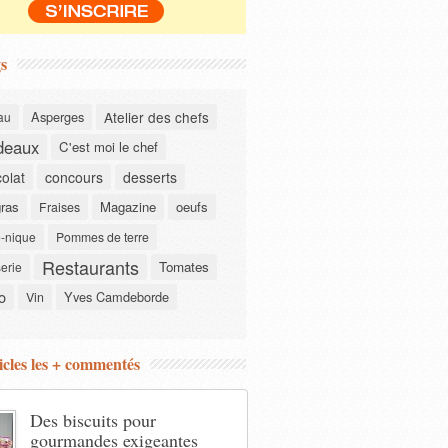
s
Asperges
Atelier des chefs
au
deaux
C'est moi le chef
olat
concours
desserts
gras
Magazine
oeufs
Fraises
-nique
Pommes de terre
Restaurants
Tomates
serie
o
Yves Camdeborde
Vin
icles les + commentés
Des biscuits pour
gourmandes exigeantes