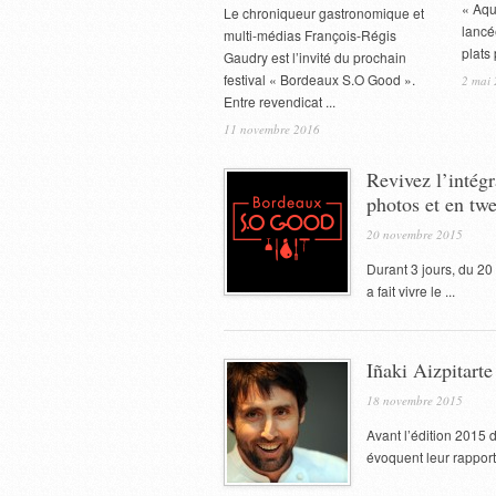
« Aqu
Le chroniqueur gastronomique et
lancé
multi-médias François-Régis
plats 
Gaudry est l’invité du prochain
festival « Bordeaux S.O Good ».
2 mai
Entre revendicat ...
11 novembre 2016
Revivez l’intég
photos et en twe
20 novembre 2015
Durant 3 jours, du 2
a fait vivre le ...
Iñaki Aizpitarte
18 novembre 2015
Avant l’édition 2015 
évoquent leur rapport à