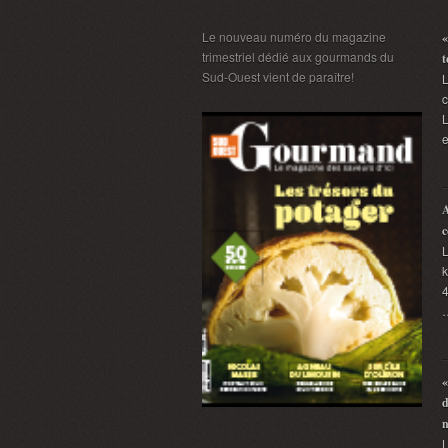
Le nouveau numéro du magazine
«
trimestriel dédié aux gourmands du
t
Sud-Ouest vient de paraître!
L
L
e
A
c
L
k
4
«
d