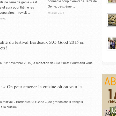
donner le coup d’envoi de Terre de
itaine Terre de génie » est
Génie, deuxième ...
e et aura pour thème les
populaires… revisit ...
16 mars 2016
 2016
ralité du festival Bordeaux S.O Good 2015 en
ets!
0 au 22 novembre 2015, la rédaction de Sud Ouest Gourmand vous
 : « On peut amener la cuisine où on veut! »
du festival « Bordeaux S.O Good », de grands chefs français
 la cuisine. ...