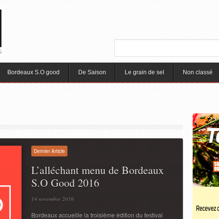
Bordeaux S.O good
De Saison
Le grain de sel
Non classé
Dernier Article
L’alléchant menu de Bordeaux
S.O Good 2016
14 novembre 2016
Bordeaux accueille la troisième édition du festival