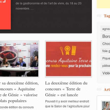
de la gastronomie et de l’art de vivre, du 18 au 20
novembre. …
Tag
agne
Bor
Choc
foie 
Pique
pâtis
Vidé
 sa deuxième édition,
La deuxième édition du
oncours « Aquitaine
concours « Terre de
Art
e de Génie » valorise
Génie » est lancée
plats populaires
Pouvait-il y avoir meilleur endroit
que le Salon de l’agriculture pour
conde édition du conours