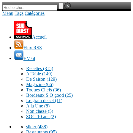
Menu
Tags
Catégories
Accueil
Flux RSS
EMail
Recettes
(315)
A Table
(149)
De Saison
(129)
Magazine
(66)
Toques Chefs
(36)
Bordeaux S.O good
(25)
Le grain de sel
(11)
A la Une
(8)
Non classé
(5)
SOG 10 ans
(2)
slider
(488)
Restaurants
(95)