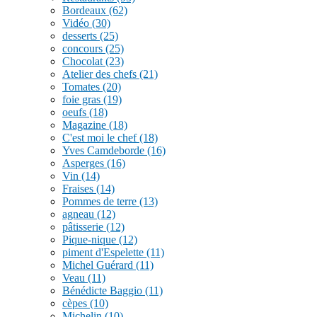
Bordeaux
(62)
Vidéo
(30)
desserts
(25)
concours
(25)
Chocolat
(23)
Atelier des chefs
(21)
Tomates
(20)
foie gras
(19)
oeufs
(18)
Magazine
(18)
C'est moi le chef
(18)
Yves Camdeborde
(16)
Asperges
(16)
Vin
(14)
Fraises
(14)
Pommes de terre
(13)
agneau
(12)
pâtisserie
(12)
Pique-nique
(12)
piment d'Espelette
(11)
Michel Guérard
(11)
Veau
(11)
Bénédicte Baggio
(11)
cèpes
(10)
Michelin
(10)