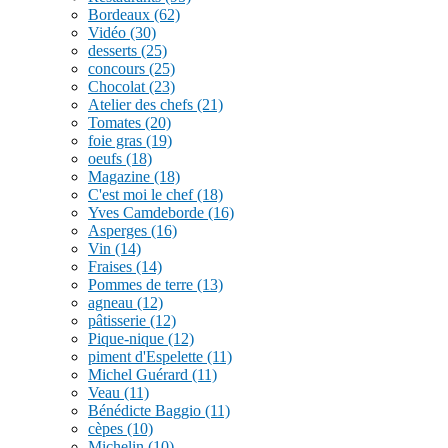
Bordeaux
(62)
Vidéo
(30)
desserts
(25)
concours
(25)
Chocolat
(23)
Atelier des chefs
(21)
Tomates
(20)
foie gras
(19)
oeufs
(18)
Magazine
(18)
C'est moi le chef
(18)
Yves Camdeborde
(16)
Asperges
(16)
Vin
(14)
Fraises
(14)
Pommes de terre
(13)
agneau
(12)
pâtisserie
(12)
Pique-nique
(12)
piment d'Espelette
(11)
Michel Guérard
(11)
Veau
(11)
Bénédicte Baggio
(11)
cèpes
(10)
Michelin
(10)