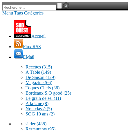
Menu
Tags
Catégories
Accueil
Flux RSS
EMail
Recettes
(315)
A Table
(149)
De Saison
(129)
Magazine
(66)
Toques Chefs
(36)
Bordeaux S.O good
(25)
Le grain de sel
(11)
A la Une
(8)
Non classé
(5)
SOG 10 ans
(2)
slider
(488)
Restaurants
(95)