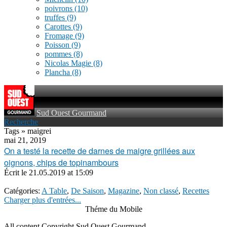
poivrons
(10)
truffes
(9)
Carottes
(9)
Fromage
(9)
Poisson
(9)
pommes
(8)
Nicolas Magie
(8)
Plancha
(8)
Sud Ouest Gourmand
Recherche
Tags » maigrei
mai 21, 2019
On a testé la recette de darnes de maigre grillées aux
oignons, chips de topinambours
Écrit le
21.05.2019 at 15:09
Catégories:
A Table
,
De Saison
,
Magazine
,
Non classé
,
Recettes
Charger plus d'entrées...
Théme du Mobile
All content Copyright Sud Ouest Gourmand