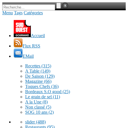
Menu
Tags
Catégories
Accueil
Flux RSS
EMail
Recettes
(315)
A Table
(149)
De Saison
(129)
Magazine
(66)
Toques Chefs
(36)
Bordeaux S.O good
(25)
Le grain de sel
(11)
A la Une
(8)
Non classé
(5)
SOG 10 ans
(2)
slider
(488)
Restaurants
(95)