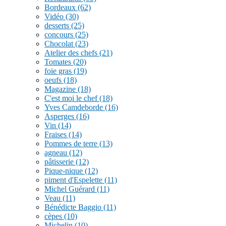
Bordeaux
(62)
Vidéo
(30)
desserts
(25)
concours
(25)
Chocolat
(23)
Atelier des chefs
(21)
Tomates
(20)
foie gras
(19)
oeufs
(18)
Magazine
(18)
C'est moi le chef
(18)
Yves Camdeborde
(16)
Asperges
(16)
Vin
(14)
Fraises
(14)
Pommes de terre
(13)
agneau
(12)
pâtisserie
(12)
Pique-nique
(12)
piment d'Espelette
(11)
Michel Guérard
(11)
Veau
(11)
Bénédicte Baggio
(11)
cèpes
(10)
Michelin
(10)