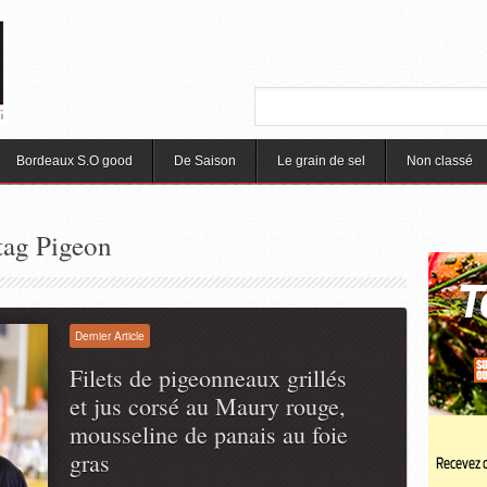
Bordeaux S.O good
De Saison
Le grain de sel
Non classé
 tag Pigeon
Dernier Article
Filets de pigeonneaux grillés
et jus corsé au Maury rouge,
mousseline de panais au foie
gras