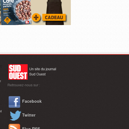
e
Retrouvez-nous sur :
Facebook
nt
Twitter
Flux RSS