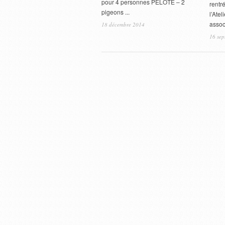
pour 4 personnes PELOTE – 2
rentr
pigeons ...
l’Ate
associ
18 décembre 2014
16 se