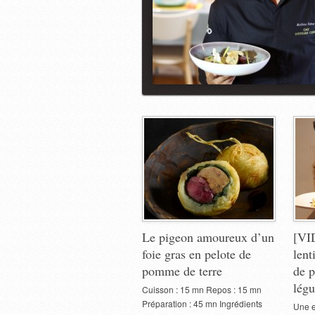
Le pigeon amoureux d’un
[VI
foie gras en pelote de
lent
pomme de terre
de p
légu
Cuisson : 15 mn Repos : 15 mn
Préparation : 45 mn Ingrédients
Une e