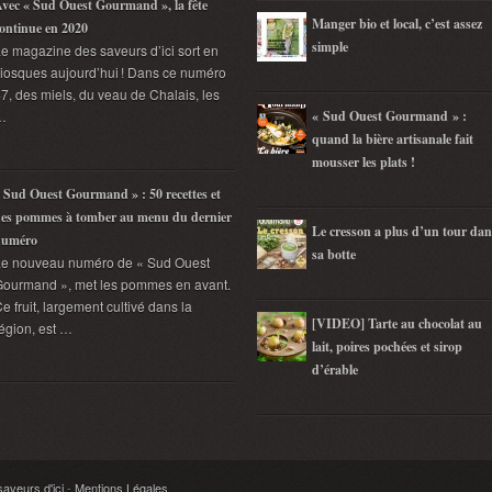
vec « Sud Ouest Gourmand », la fête
Manger bio et local, c’est assez
ontinue en 2020
simple
e magazine des saveurs d’ici sort en
iosques aujourd’hui ! Dans ce numéro
7, des miels, du veau de Chalais, les
…
« Sud Ouest Gourmand » :
quand la bière artisanale fait
mousser les plats !
 Sud Ouest Gourmand » : 50 recettes et
es pommes à tomber au menu du dernier
Le cresson a plus d’un tour dan
numéro
sa botte
Le nouveau numéro de « Sud Ouest
ourmand », met les pommes en avant.
e fruit, largement cultivé dans la
[VIDEO] Tarte au chocolat au
égion, est …
lait, poires pochées et sirop
d’érable
veurs d'ici
-
Mentions Légales