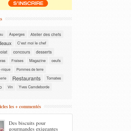
s
Asperges
Atelier des chefs
au
deaux
C'est moi le chef
olat
concours
desserts
gras
Magazine
oeufs
Fraises
-nique
Pommes de terre
Restaurants
Tomates
serie
o
Yves Camdeborde
Vin
icles les + commentés
Des biscuits pour
gourmandes exigeantes