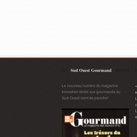
Sud Ouest Gourmand
Le nouveau numéro du magazine
«
trimestriel dédié aux gourmands du
t
Sud-Ouest vient de paraître!
L
L
e