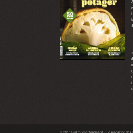
A
c
L
k
4
«
d
G
C
r
© 2015
Sud Ouest Gourmand – Le magazine des sa