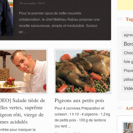
19 novembre 2015
Pour le premier opus de cette nouvelle
Tag
collaboration, le chef Mathieu Rabau propose une
recette savoureuse, simple et modulable. Suivez-
en …
agne
Bor
Choc
foie 
Pique
pâtis
Vidé
DEO] Salade tiède de
Pigeons aux petits pois
illes vertes, suprême
Art
Pour 4 convives Préparation et
igeon rôti, vierge de
cuisson : 1 h 10 - 4 pigeons - 1,2 kg
de petits pois - 100 g de lardons
mes acidulés
(ou lard ...
ntrée pour marquer la