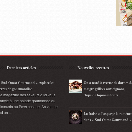
Derniers articles
Nouvelles recettes
 Sud Ouest Gourmand » explore les
On a testé la recette de darnes d
erres de gourmandise
maigre grillées aux oignons,
e magazine des saveurs d’ici vous
chips de topinambours
convie à une balade gourmande du
imousin au Pays basque. Sa viande
st un …
La fraise et l’asperge la ramène
dans « Sud Ouest Gourmand »