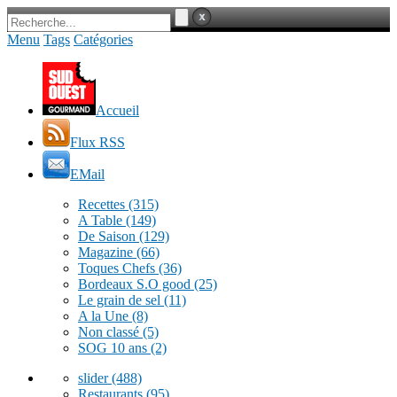
Menu
Tags
Catégories
Accueil
Flux RSS
EMail
Recettes
(315)
A Table
(149)
De Saison
(129)
Magazine
(66)
Toques Chefs
(36)
Bordeaux S.O good
(25)
Le grain de sel
(11)
A la Une
(8)
Non classé
(5)
SOG 10 ans
(2)
slider
(488)
Restaurants
(95)