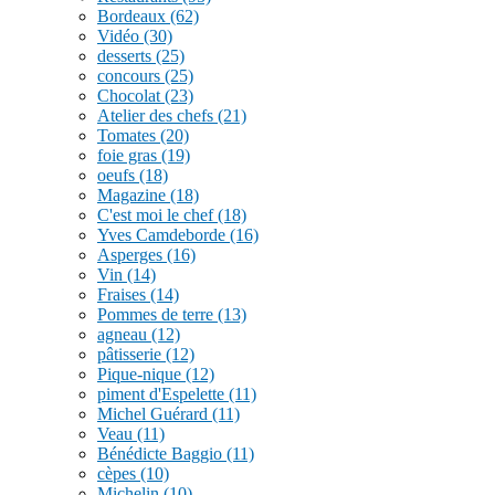
Bordeaux
(62)
Vidéo
(30)
desserts
(25)
concours
(25)
Chocolat
(23)
Atelier des chefs
(21)
Tomates
(20)
foie gras
(19)
oeufs
(18)
Magazine
(18)
C'est moi le chef
(18)
Yves Camdeborde
(16)
Asperges
(16)
Vin
(14)
Fraises
(14)
Pommes de terre
(13)
agneau
(12)
pâtisserie
(12)
Pique-nique
(12)
piment d'Espelette
(11)
Michel Guérard
(11)
Veau
(11)
Bénédicte Baggio
(11)
cèpes
(10)
Michelin
(10)