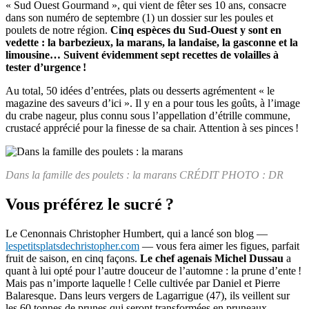
« Sud Ouest Gourmand », qui vient de fêter ses 10 ans, consacre
dans son numéro de septembre (1) un dossier sur les poules et
poulets de notre région.
Cinq espèces du Sud-Ouest y sont en
vedette : la barbezieux, la marans, la landaise, la gasconne et la
limousine… Suivent évidemment sept recettes de volailles à
tester d’urgence !
Au total, 50 idées d’entrées, plats ou desserts agrémentent « le
magazine des saveurs d’ici ». Il y en a pour tous les goûts, à l’image
du crabe nageur, plus connu sous l’appellation d’étrille commune,
crustacé apprécié pour la finesse de sa chair. Attention à ses pinces !
Dans la famille des poulets : la marans CRÉDIT PHOTO : DR
Vous préférez le sucré ?
Le Cenonnais Christopher Humbert, qui a lancé son blog —
lespetitsplatsdechristopher.com
— vous fera aimer les figues, parfait
fruit de saison, en cinq façons.
Le chef agenais Michel Dussau
a
quant à lui opté pour l’autre douceur de l’automne : la prune d’ente !
Mais pas n’importe laquelle ! Celle cultivée par Daniel et Pierre
Balaresque. Dans leurs vergers de Lagarrigue (47), ils veillent sur
les 60 tonnes de prunes qui seront transformées en pruneaux.