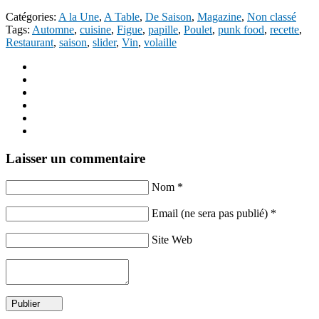
Catégories:
A la Une
,
A Table
,
De Saison
,
Magazine
,
Non classé
Tags:
Automne
,
cuisine
,
Figue
,
papille
,
Poulet
,
punk food
,
recette
,
Restaurant
,
saison
,
slider
,
Vin
,
volaille
Laisser un commentaire
Nom *
Email (ne sera pas publié) *
Site Web