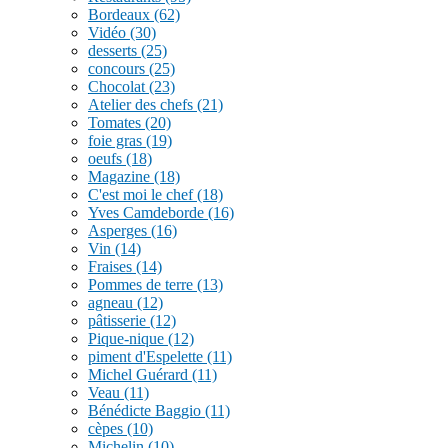
Bordeaux
(62)
Vidéo
(30)
desserts
(25)
concours
(25)
Chocolat
(23)
Atelier des chefs
(21)
Tomates
(20)
foie gras
(19)
oeufs
(18)
Magazine
(18)
C'est moi le chef
(18)
Yves Camdeborde
(16)
Asperges
(16)
Vin
(14)
Fraises
(14)
Pommes de terre
(13)
agneau
(12)
pâtisserie
(12)
Pique-nique
(12)
piment d'Espelette
(11)
Michel Guérard
(11)
Veau
(11)
Bénédicte Baggio
(11)
cèpes
(10)
Michelin
(10)