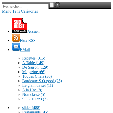
Menu
Tags
Catégories
Accueil
Flux RSS
EMail
Recettes
(315)
A Table
(149)
De Saison
(129)
Magazine
(66)
Toques Chefs
(36)
Bordeaux S.O good
(25)
Le grain de sel
(11)
A la Une
(8)
Non classé
(5)
SOG 10 ans
(2)
slider
(488)
Restaurants
(95)