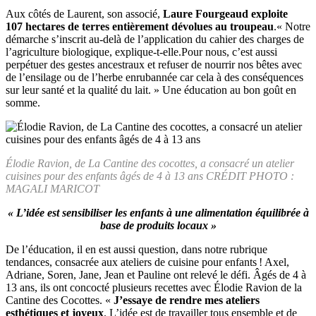
Aux côtés de Laurent, son associé,
Laure Fourgeaud exploite
107 hectares de terres entièrement dévolues au troupeau
.« Notre
démarche s’inscrit au-delà de l’application du cahier des charges de
l’agriculture biologique, explique-t-elle.Pour nous, c’est aussi
perpétuer des gestes ancestraux et refuser de nourrir nos bêtes avec
de l’ensilage ou de l’herbe enrubannée car cela à des conséquences
sur leur santé et la qualité du lait. » Une éducation au bon goût en
somme.
Élodie Ravion, de La Cantine des cocottes, a consacré un atelier
cuisines pour des enfants âgés de 4 à 13 ans CRÉDIT PHOTO :
MAGALI MARICOT
« L’idée est sensibiliser les enfants à une alimentation équilibrée à
base de produits locaux »
De l’éducation, il en est aussi question, dans notre rubrique
tendances, consacrée aux ateliers de cuisine pour enfants ! Axel,
Adriane, Soren, Jane, Jean et Pauline ont relevé le défi. Âgés de 4 à
13 ans, ils ont concocté plusieurs recettes avec Élodie Ravion de la
Cantine des Cocottes. «
J’essaye de rendre mes ateliers
esthétiques et joyeux
. L’idée est de travailler tous ensemble et de