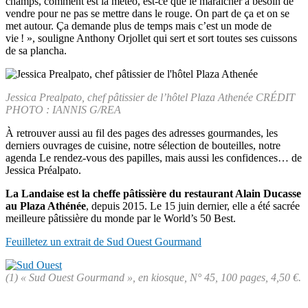
champs, comment est la météo, est-ce que le maraîcher a besoin de
vendre pour ne pas se mettre dans le rouge. On part de ça et on se
met autour. Ça demande plus de temps mais c’est un mode de
vie ! », souligne Anthony Orjollet qui sert et sort toutes ses cuissons
de sa plancha.
Jessica Prealpato, chef pâtissier de l’hôtel Plaza Athenée CRÉDIT
PHOTO : IANNIS G/REA
À retrouver aussi au fil des pages des adresses gourmandes, les
derniers ouvrages de cuisine, notre sélection de bouteilles, notre
agenda Le rendez-vous des papilles, mais aussi les confidences… de
Jessica Préalpato.
La Landaise est la cheffe pâtissière du restaurant Alain Ducasse
au Plaza Athénée
, depuis 2015. Le 15 juin dernier, elle a été sacrée
meilleure pâtissière du monde par le World’s 50 Best.
Feuilletez un extrait de Sud Ouest Gourmand
(1) « Sud Ouest Gourmand », en kiosque, N° 45, 100 pages, 4,50 €.