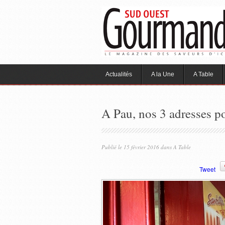
Actualités
A la Une
A Table
A Pau, nos 3 adresses p
Publié le 15 février 2016 dans
A Table
Tweet