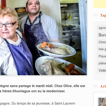
Tag
agne
Bor
Choc
foie 
Pique
pâtis
Vidé
 règne sans partage le mardi midi. Chez Olive, elle est
Art
es frères Ithurriague ont su la moderniser.
ampagne. Du temps de sa jeunesse, à Saint-Laurent-