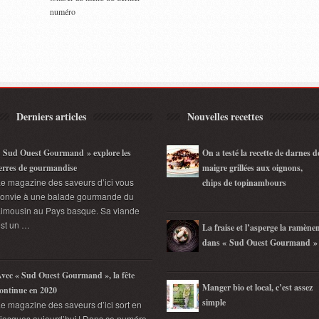
numéro
Derniers articles
Nouvelles recettes
 Sud Ouest Gourmand » explore les
On a testé la recette de darnes d
erres de gourmandise
maigre grillées aux oignons,
e magazine des saveurs d’ici vous
chips de topinambours
convie à une balade gourmande du
imousin au Pays basque. Sa viande
st un …
La fraise et l’asperge la ramène
dans « Sud Ouest Gourmand »
vec « Sud Ouest Gourmand », la fête
Manger bio et local, c’est assez
ontinue en 2020
simple
e magazine des saveurs d’ici sort en
iosques aujourd’hui ! Dans ce numéro