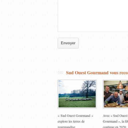
Sud Ouest Gourmand vous re
« Sud Ouest Gourmand »
Avec « Sud Ouest
explore les terres de
Gourmand », la fê
gourmandise
continue en 2020