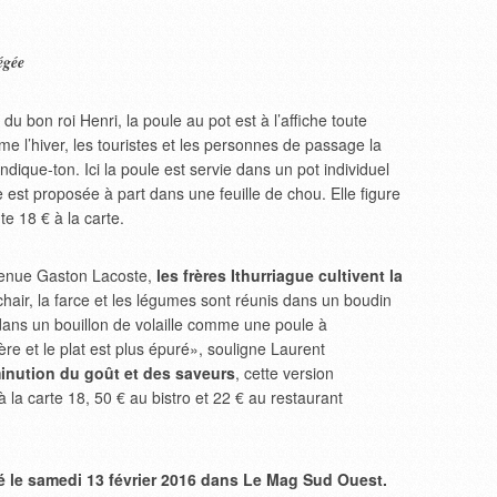
égée
 du bon roi Henri, la poule au pot est à l’affiche toute
mme l’hiver, les touristes et les personnes de passage la
indique-ton. Ici la poule est servie dans un pot individuel
e est proposée à part dans une feuille de chou. Elle figure
e 18 € à la carte.
avenue Gaston Lacoste,
les frères Ithurriague cultivent la
chair, la farce et les légumes sont réunis dans un boudin
ans un bouillon de volaille comme une poule à
ère et le plat est plus épuré», souligne Laurent
minution du goût et des saveurs
, cette version
 la carte 18, 50 € au bistro et 22 € au restaurant
ié le samedi 13 février 2016 dans Le Mag Sud Ouest.