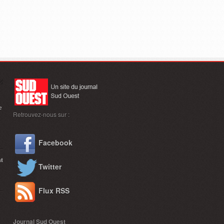
e
Retrouvez-nous sur :
Facebook
nt
Twitter
Flux RSS
Journal Sud Ouest