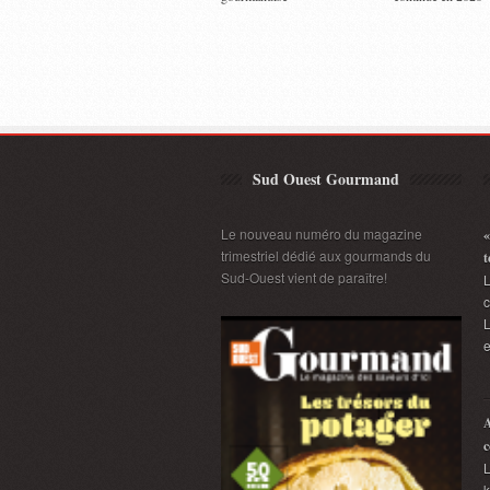
Sud Ouest Gourmand
Le nouveau numéro du magazine
«
trimestriel dédié aux gourmands du
t
Sud-Ouest vient de paraître!
L
L
e
A
c
L
k