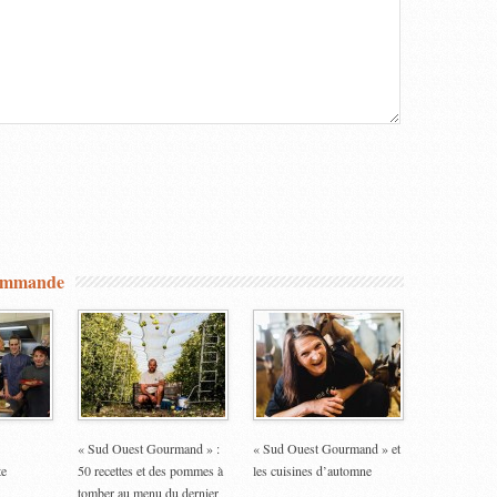
commande
« Sud Ouest Gourmand » :
« Sud Ouest Gourmand » et
te
50 recettes et des pommes à
les cuisines d’automne
tomber au menu du dernier