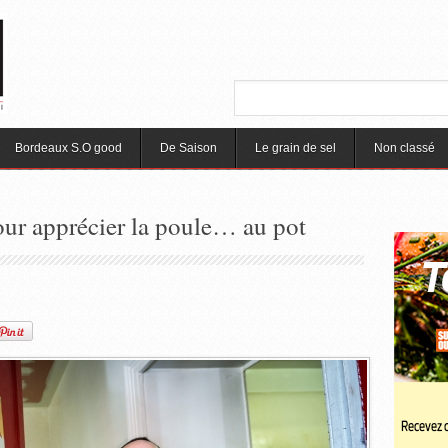
Bordeaux S.O good
De Saison
Le grain de sel
Non classé
our apprécier la poule… au pot