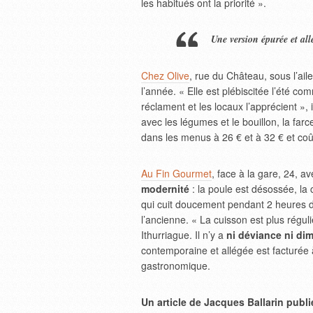
les habitués ont la priorité ».
Une version épurée et all
Chez Olive
, rue du Château, sous l’aile
l’année. « Elle est plébiscitée l’été co
réclament et les locaux l’apprécient », 
avec les légumes et le bouillon, la farc
dans les menus à 26 € et à 32 € et coût
Au Fin Gourmet
, face à la gare, 24, 
modernité
: la poule est désossée, la 
qui cuit doucement pendant 2 heures d
l’ancienne. « La cuisson est plus réguli
Ithurriague. Il n’y a
ni déviance ni di
contemporaine et allégée est facturée à
gastronomique.
Un article de Jacques Ballarin publ