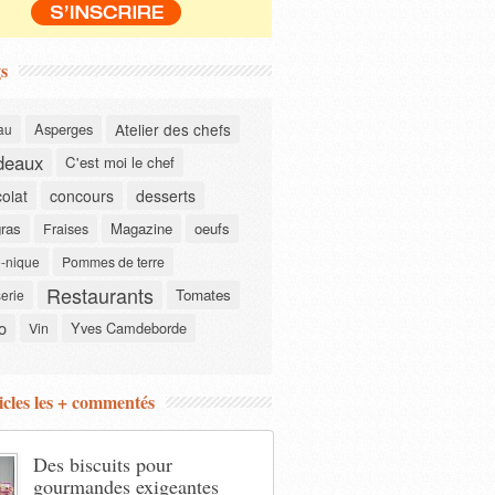
s
Asperges
Atelier des chefs
au
deaux
C'est moi le chef
olat
concours
desserts
gras
Magazine
oeufs
Fraises
-nique
Pommes de terre
Restaurants
Tomates
serie
o
Yves Camdeborde
Vin
icles les + commentés
Des biscuits pour
gourmandes exigeantes