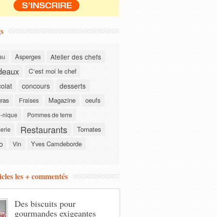
s
Asperges
Atelier des chefs
au
deaux
C'est moi le chef
olat
concours
desserts
gras
Magazine
oeufs
Fraises
-nique
Pommes de terre
Restaurants
Tomates
serie
o
Yves Camdeborde
Vin
icles les + commentés
Des biscuits pour
gourmandes exigeantes