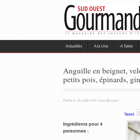
Actualités
A la Une
A Table
Anguille en beignet, velo
petits pois, épinards, g
Publié le 16 juillet 2013 dans
Recettes
Tweet
Ingrédients pour 4
personnes :