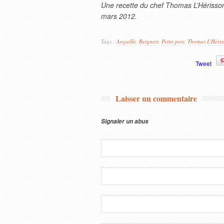
Une recette du chef Thomas L’Hériss
mars 2012.
Tags :
Anguille
,
Beignets
,
Petits pois
,
Thomas L'Héris
Tweet
Laisser un commentaire
Signaler un abus