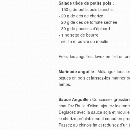
Salade tiède de petits pois :
- 150 g de petits pois blanchis
- 20 g de dés de chorizo
- 20 g de dés de tomate séchée
- 30 g de pousses d’épinard
- 1 noisette de beurre
- sel fin et poivre du moulin
Pelez les anguilles, levez en filet en p
Marinade anguille
: Mélangez tous les
piques en bois et laissez-les mariner
temps.
Sauce Anguille :
Concassez grossièrem
chauffez l’huile d’olive, ajoutez les mo
Déglacez avec la sauce soja et mouille
le chorizo préalablement coupé en gros
Passez au chinois fin et réduisez d’un 