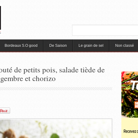
Bordeaux S.O good
De Saison
Le grain de sel
Non classé
uté de petits pois, salade tiède de
ingembre et chorizo