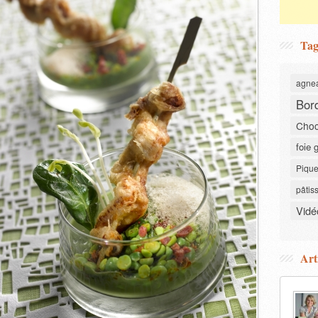
Tag
agne
Bor
Choc
foie 
Pique
pâtis
Vidé
Art