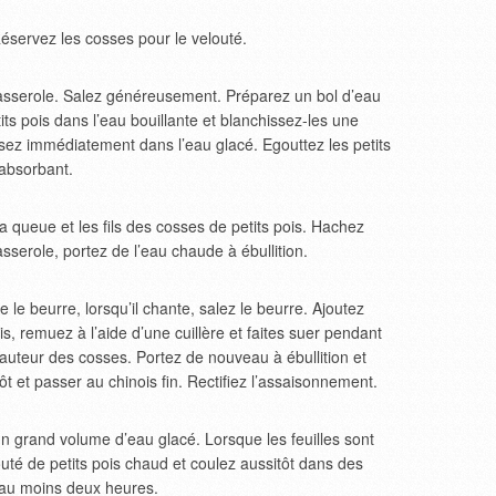
Réservez les cosses pour le velouté.
 casserole. Salez généreusement. Préparez un bol d’eau
its pois dans l’eau bouillante et blanchissez-les une
issez immédiatement dans l’eau glacé. Egouttez les petits
 absorbant.
a queue et les fils des cosses de petits pois. Hachez
serole, portez de l’eau chaude à ébullition.
 le beurre, lorsqu’il chante, salez le beurre. Ajoutez
, remuez à l’aide d’une cuillère et faites suer pendant
hauteur des cosses. Portez de nouveau à ébullition et
ôt et passer au chinois fin. Rectifiez l’assaisonnement.
un grand volume d’eau glacé. Lorsque les feuilles sont
louté de petits pois chaud et coulez aussitôt dans des
r au moins deux heures.