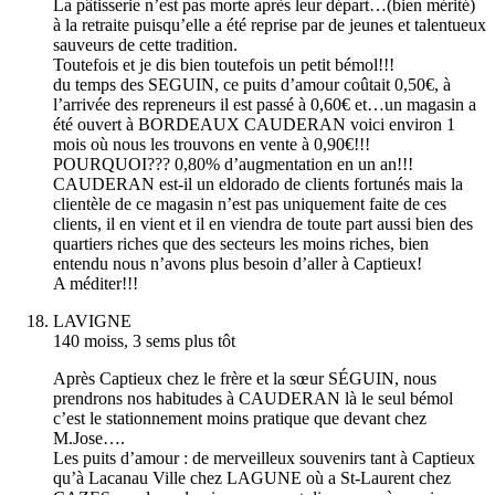
La pâtisserie n’est pas morte après leur départ…(bien mérité)
à la retraite puisqu’elle a été reprise par de jeunes et talentueux
sauveurs de cette tradition.
Toutefois et je dis bien toutefois un petit bémol!!!
du temps des SEGUIN, ce puits d’amour coûtait 0,50€, à
l’arrivée des repreneurs il est passé à 0,60€ et…un magasin a
été ouvert à BORDEAUX CAUDERAN voici environ 1
mois où nous les trouvons en vente à 0,90€!!!
POURQUOI??? 0,80% d’augmentation en un an!!!
CAUDERAN est-il un eldorado de clients fortunés mais la
clientèle de ce magasin n’est pas uniquement faite de ces
clients, il en vient et il en viendra de toute part aussi bien des
quartiers riches que des secteurs les moins riches, bien
entendu nous n’avons plus besoin d’aller à Captieux!
A méditer!!!
LAVIGNE
140 moiss, 3 sems plus tôt
Après Captieux chez le frère et la sœur SÉGUIN, nous
prendrons nos habitudes à CAUDERAN là le seul bémol
c’est le stationnement moins pratique que devant chez
M.Jose….
Les puits d’amour : de merveilleux souvenirs tant à Captieux
qu’à Lacanau Ville chez LAGUNE où a St-Laurent chez