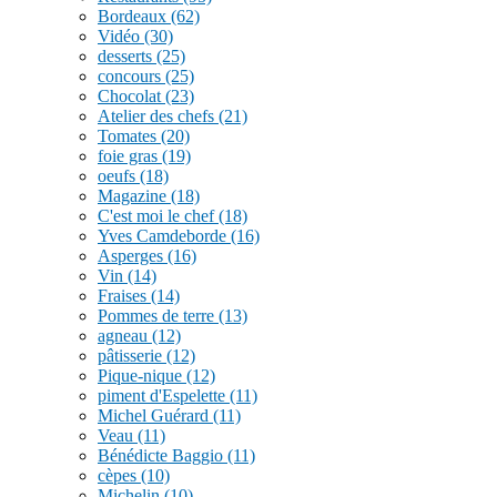
Bordeaux
(62)
Vidéo
(30)
desserts
(25)
concours
(25)
Chocolat
(23)
Atelier des chefs
(21)
Tomates
(20)
foie gras
(19)
oeufs
(18)
Magazine
(18)
C'est moi le chef
(18)
Yves Camdeborde
(16)
Asperges
(16)
Vin
(14)
Fraises
(14)
Pommes de terre
(13)
agneau
(12)
pâtisserie
(12)
Pique-nique
(12)
piment d'Espelette
(11)
Michel Guérard
(11)
Veau
(11)
Bénédicte Baggio
(11)
cèpes
(10)
Michelin
(10)