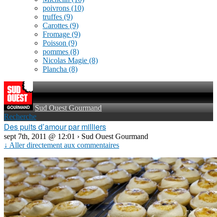
poivrons
(10)
truffes
(9)
Carottes
(9)
Fromage
(9)
Poisson
(9)
pommes
(8)
Nicolas Magie
(8)
Plancha
(8)
Sud Ouest Gourmand
Recherche
Des puits d’amour par milliers
sept 7th, 2011 @ 12:01 › Sud Ouest Gourmand
↓ Aller directement aux commentaires