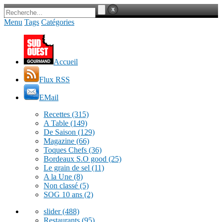
Menu
Tags
Catégories
Accueil
Flux RSS
EMail
Recettes
(315)
A Table
(149)
De Saison
(129)
Magazine
(66)
Toques Chefs
(36)
Bordeaux S.O good
(25)
Le grain de sel
(11)
A la Une
(8)
Non classé
(5)
SOG 10 ans
(2)
slider
(488)
Restaurants
(95)