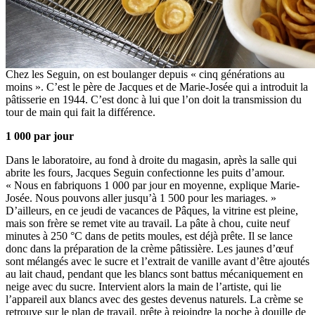
Chez les Seguin, on est boulanger depuis « cinq générations au
moins ». C’est le père de Jacques et de Marie-Josée qui a introduit la
pâtisserie en 1944. C’est donc à lui que l’on doit la transmission du
tour de main qui fait la différence.
1 000 par jour
Dans le laboratoire, au fond à droite du magasin, après la salle qui
abrite les fours, Jacques Seguin confectionne les puits d’amour.
« Nous en fabriquons 1 000 par jour en moyenne, explique Marie-
Josée. Nous pouvons aller jusqu’à 1 500 pour les mariages. »
D’ailleurs, en ce jeudi de vacances de Pâques, la vitrine est pleine,
mais son frère se remet vite au travail. La pâte à chou, cuite neuf
minutes à 250 °C dans de petits moules, est déjà prête. Il se lance
donc dans la préparation de la crème pâtissière. Les jaunes d’œuf
sont mélangés avec le sucre et l’extrait de vanille avant d’être ajoutés
au lait chaud, pendant que les blancs sont battus mécaniquement en
neige avec du sucre. Intervient alors la main de l’artiste, qui lie
l’appareil aux blancs avec des gestes devenus naturels. La crème se
retrouve sur le plan de travail, prête à rejoindre la poche à douille de