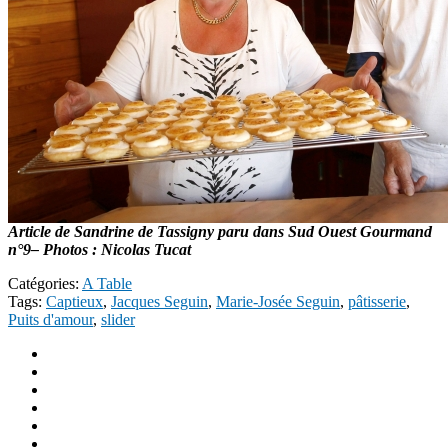
Article de Sandrine de Tassigny paru dans Sud Ouest Gourmand
n°9– Photos : Nicolas Tucat
Catégories:
A Table
Tags:
Captieux
,
Jacques Seguin
,
Marie-Josée Seguin
,
pâtisserie
,
Puits d'amour
,
slider