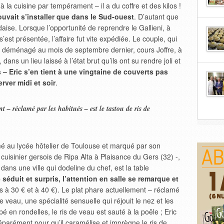
 à la cuisine par tempérament – il a du coffre et des kilos !
pouvait s’installer que dans le Sud-ouest
. D’autant que
aise. Lorsque l’opportunité de reprendre le Gallieni, à
 s’est présentée, l’affaire fut vite expédiée. Le couple, qui
 déménagé au mois de septembre dernier, cours Joffre, à
ans un lieu laissé à l’état brut qu’ils ont su rendre joli et
 – Eric s’en tient à une vingtaine de couverts pas
erver midi et soir
.
t – réclamé par les habitués – est le tastou de ris de
mé au lycée hôtelier de Toulouse et marqué par son
cuisinier gersois de Ripa Alta à Plaisance du Gers (32) -,
dans une ville qui dodeline du chef, est la table
 séduit et surpris, l’attention en salle se remarque et
à 30 € et à 40 €). Le plat phare actuellement – réclamé
e veau, une spécialité sensuelle qui réjouit le nez et les
pé en rondelles, le ris de veau est sauté à la poêle ; Eric
éparément pour qu’il caramélise et imprègne le ris de