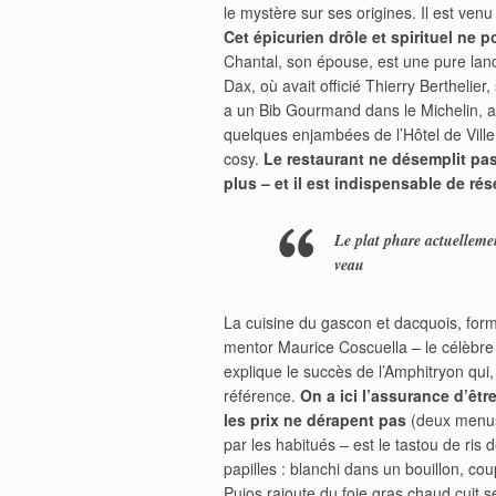
le mystère sur ses origines. Il est venu
Cet épicurien drôle et spirituel ne 
Chantal, son épouse, est une pure land
Dax, où avait officié Thierry Berthelier,
a un Bib Gourmand dans le Michelin, a
quelques enjambées de l’Hôtel de Ville, d
cosy.
Le restaurant ne désemplit pas
plus – et il est indispensable de rés
Le plat phare actuellemen
veau
La cuisine du gascon et dacquois, for
mentor Maurice Coscuella – le célèbre 
explique le succès de l’Amphitryon qui, 
référence.
On a ici l’assurance d’être
les prix ne dérapent pas
(deux menus 
par les habitués – est le tastou de ris d
papilles : blanchi dans un bouillon, cou
Pujos rajoute du foie gras chaud cuit s