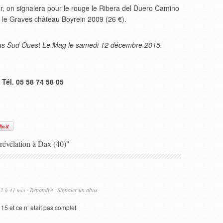
fer, on signalera pour le rouge le Ribera del Duero Camino
nc le Graves château Boyrein 2009 (26 €).
dans Sud Ouest Le Mag le samedi 12 décembre 2015.
 Tél. 05 58 74 58 05
révélation à Dax (40)"
Répondre
Signaler un abus
12 h 41 min ·
·
15 et ce n’ etait pas complet