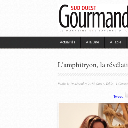
Actualités
A la Une
A Table
L’amphitryon, la révélat
Publié le 19 décembre 2015 dans
A Table
- 1 Comme
Tweet