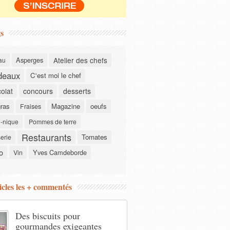
s
Asperges
Atelier des chefs
au
deaux
C'est moi le chef
olat
concours
desserts
gras
Magazine
oeufs
Fraises
-nique
Pommes de terre
Restaurants
Tomates
serie
o
Yves Camdeborde
Vin
icles les + commentés
Des biscuits pour
gourmandes exigeantes