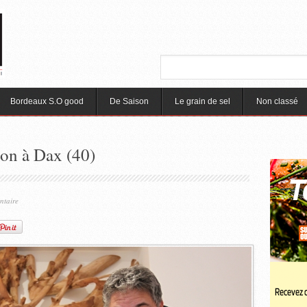
Bordeaux S.O good
De Saison
Le grain de sel
Non classé
ion à Dax (40)
ntaire