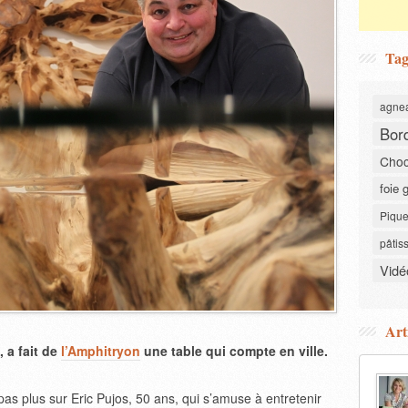
Tag
agne
Bor
Choc
foie 
Pique
pâtis
Vidé
Art
, a fait de
l’Amphitryon
une table qui compte en ville.
as plus sur Eric Pujos, 50 ans, qui s’amuse à entretenir