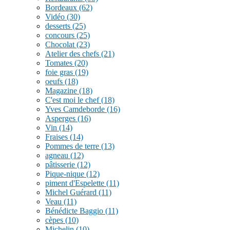
Bordeaux
(62)
Vidéo
(30)
desserts
(25)
concours
(25)
Chocolat
(23)
Atelier des chefs
(21)
Tomates
(20)
foie gras
(19)
oeufs
(18)
Magazine
(18)
C'est moi le chef
(18)
Yves Camdeborde
(16)
Asperges
(16)
Vin
(14)
Fraises
(14)
Pommes de terre
(13)
agneau
(12)
pâtisserie
(12)
Pique-nique
(12)
piment d'Espelette
(11)
Michel Guérard
(11)
Veau
(11)
Bénédicte Baggio
(11)
cèpes
(10)
Michelin
(10)