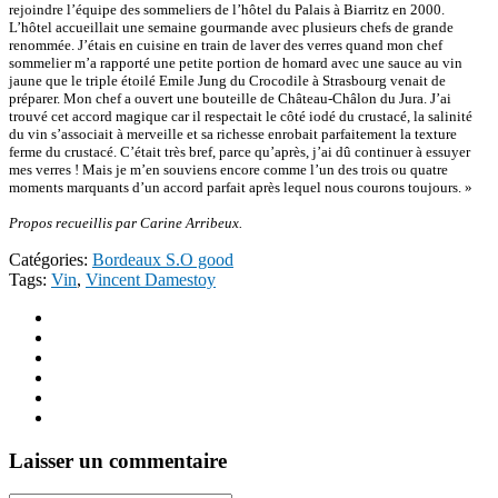
rejoindre l’équipe des sommeliers de l’hôtel du Palais à Biarritz en 2000.
L’hôtel accueillait une semaine gourmande avec plusieurs chefs de grande
renommée. J’étais en cuisine en train de laver des verres quand mon chef
sommelier m’a rapporté une petite portion de homard avec une sauce au vin
jaune que le triple étoilé Emile Jung du Crocodile à Strasbourg venait de
préparer. Mon chef a ouvert une bouteille de Château-Châlon du Jura. J’ai
trouvé cet accord magique car il respectait le côté iodé du crustacé, la salinité
du vin s’associait à merveille et sa richesse enrobait parfaitement la texture
ferme du crustacé. C’était très bref, parce qu’après, j’ai dû continuer à essuyer
mes verres ! Mais je m’en souviens encore comme l’un des trois ou quatre
moments marquants d’un accord parfait après lequel nous courons toujours. »
Propos recueillis par Carine Arribeux.
Catégories:
Bordeaux S.O good
Tags:
Vin
,
Vincent Damestoy
Laisser un commentaire