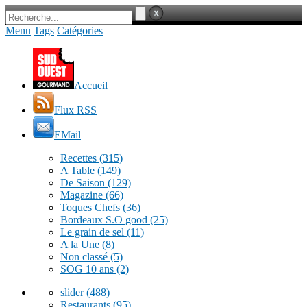
Menu
Tags
Catégories
Accueil
Flux RSS
EMail
Recettes
(315)
A Table
(149)
De Saison
(129)
Magazine
(66)
Toques Chefs
(36)
Bordeaux S.O good
(25)
Le grain de sel
(11)
A la Une
(8)
Non classé
(5)
SOG 10 ans
(2)
slider
(488)
Restaurants
(95)