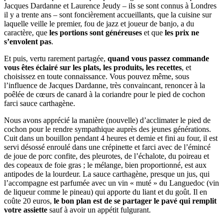
Jacques Dardanne et Laurence Jeudy – ils se sont connus à Londres
il y a trente ans – sont foncièrement accueillants, que la cuisine sur
laquelle veille le premier, fou de jazz et joueur de banjo, a du
caractère, que
les portions sont généreuses
et que
les prix ne
s’envolent pas
.
Et puis, vertu rarement partagée,
quand vous passez commande
vous êtes éclairé sur les plats, les produits, les recettes
, et
choisissez en toute connaissance. Vous pouvez même, sous
l’influence de Jacques Dardanne, très convaincant, renoncer à la
poêlée de cœurs de canard à la coriandre pour le pied de cochon
farci sauce carthagène.
Nous avons apprécié la manière (nouvelle) d’acclimater le pied de
cochon pour le rendre sympathique auprès des jeunes générations.
Cuit dans un bouillon pendant 4 heures et demie et fini au four, il est
servi désossé enroulé dans une crépinette et farci avec de l’émincé
de joue de porc confite, des pleurotes, de l’échalote, du poireau et
des copeaux de foie gras ; le mélange, bien proportionné, est aux
antipodes de la lourdeur. La sauce carthagène, presque un jus, qui
l’accompagne est parfumée avec un vin « muté » du Languedoc (vin
de liqueur comme le pineau) qui apporte du liant et du goût. Il en
coûte 20 euros,
le bon plan est de se partager le pavé qui remplit
votre assiette
sauf à avoir un appétit fulgurant.