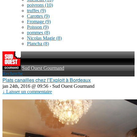
poivrons
(10)
truffes
(9)
Carottes
(9)
Fromage
(9)
Poisson
(9)
pommes
(8)
Nicolas Magie
(8)
Plancha
(8)
Sud Ouest Gourmand
Recherche
Plats canailles chez l’Exploit à Bordeaux
jan 24th, 2016 @ 09:56 › Sud Ouest Gourmand
↓ Laisser un commentaire