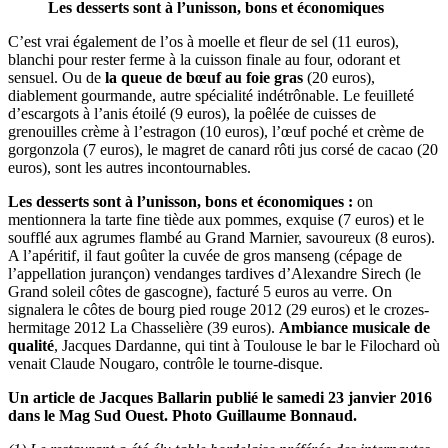
Les desserts sont à l’unisson, bons et économiques
C’est vrai également de l’os à moelle et fleur de sel (11 euros),
blanchi pour rester ferme à la cuisson finale au four, odorant et
sensuel. Ou de
la queue de bœuf au foie gras
(20 euros),
diablement gourmande, autre spécialité indétrônable. Le feuilleté
d’escargots à l’anis étoilé (9 euros), la poêlée de cuisses de
grenouilles crème à l’estragon (10 euros), l’œuf poché et crème de
gorgonzola (7 euros), le magret de canard rôti jus corsé de cacao (20
euros), sont les autres incontournables.
Les desserts sont à l’unisson, bons et économiques :
on
mentionnera la tarte fine tiède aux pommes, exquise (7 euros) et le
soufflé aux agrumes flambé au Grand Marnier, savoureux (8 euros).
A l’apéritif, il faut goûter la cuvée de gros manseng (cépage de
l’appellation jurançon) vendanges tardives d’Alexandre Sirech (le
Grand soleil côtes de gascogne), facturé 5 euros au verre. On
signalera le côtes de bourg pied rouge 2012 (29 euros) et le crozes-
hermitage 2012 La Chasselière (39 euros).
Ambiance musicale de
qualité
, Jacques Dardanne, qui tint à Toulouse le bar le Filochard où
venait Claude Nougaro, contrôle le tourne-disque.
Un article de Jacques Ballarin publié le samedi 23 janvier 2016
dans le Mag Sud Ouest. Photo Guillaume Bonnaud.