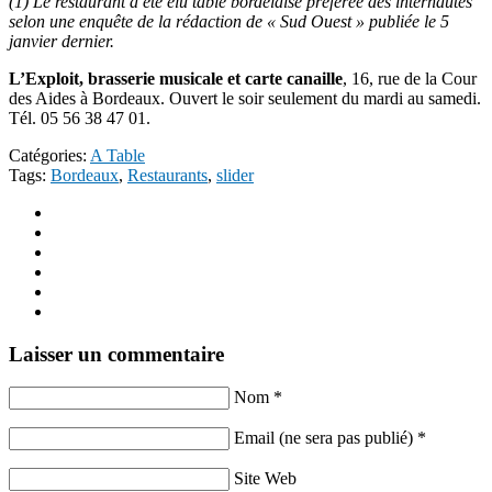
(1) Le restaurant a été élu table bordelaise préférée des internautes
selon une enquête de la rédaction de « Sud Ouest » publiée le 5
janvier dernier.
L’Exploit, brasserie musicale et carte canaille
, 16, rue de la Cour
des Aides à Bordeaux. Ouvert le soir seulement du mardi au samedi.
Tél. 05 56 38 47 01.
Catégories:
A Table
Tags:
Bordeaux
,
Restaurants
,
slider
Laisser un commentaire
Nom *
Email (ne sera pas publié) *
Site Web