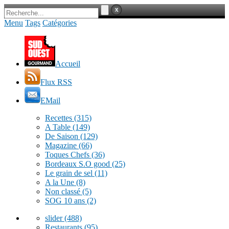
Menu
Tags
Catégories
Accueil
Flux RSS
EMail
Recettes
(315)
A Table
(149)
De Saison
(129)
Magazine
(66)
Toques Chefs
(36)
Bordeaux S.O good
(25)
Le grain de sel
(11)
A la Une
(8)
Non classé
(5)
SOG 10 ans
(2)
slider
(488)
Restaurants
(95)