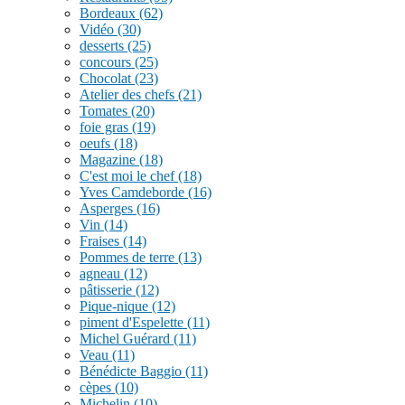
Bordeaux
(62)
Vidéo
(30)
desserts
(25)
concours
(25)
Chocolat
(23)
Atelier des chefs
(21)
Tomates
(20)
foie gras
(19)
oeufs
(18)
Magazine
(18)
C'est moi le chef
(18)
Yves Camdeborde
(16)
Asperges
(16)
Vin
(14)
Fraises
(14)
Pommes de terre
(13)
agneau
(12)
pâtisserie
(12)
Pique-nique
(12)
piment d'Espelette
(11)
Michel Guérard
(11)
Veau
(11)
Bénédicte Baggio
(11)
cèpes
(10)
Michelin
(10)