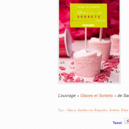
L’ouvrage «
Glaces et Sorbets
» de San
Tags :
Glaces
,
Sandra von Tongerloo
,
Sorbets
,
Tchat
Tweet