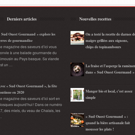
Derniers articles
Nouvelles recettes
 Sud Ouest Gourmand » explore les
On a testé la recette de darnes d
erres de gourmandise
maigre grillées aux oignons,
e magazine des saveurs d’ici vous
chips de topinambours
convie à une balade gourmande du
imousin au Pays basque. Sa viande
st un …
La fraise et l’asperge la ramène
dans « Sud Ouest Gourmand »
vec « Sud Ouest Gourmand », la fête
Manger bio et local, c’est assez
ontinue en 2020
simple
e magazine des saveurs d’ici sort en
iosques aujourd’hui ! Dans ce numéro
7, des miels, du veau de Chalais, les
…
« Sud Ouest Gourmand » :
quand la bière artisanale fait
mousser les plats !