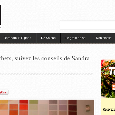
Bordeaux S.O good
De Saison
Le grain de sel
Non classé
rbets, suivez les conseils de Sandra