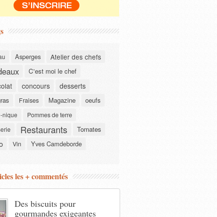
s
Asperges
Atelier des chefs
au
deaux
C'est moi le chef
olat
concours
desserts
gras
Magazine
oeufs
Fraises
-nique
Pommes de terre
Restaurants
Tomates
serie
o
Yves Camdeborde
Vin
icles les + commentés
Des biscuits pour
gourmandes exigeantes