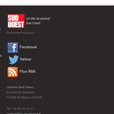
e
Retrouvez-nous sur :
Facebook
nt
Twitter
Flux RSS
Journal Sud Ouest
23 quai de Queyries
33 094 Bordeaux CEDEX
Tel : 05 35 31 31 31
contact@so-gourmand.fr