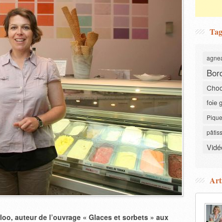
Tag
agne
Bor
Choc
foie 
Pique
pâtis
Vidé
Art
loo, auteur de l’ouvrage « Glaces et sorbets » aux