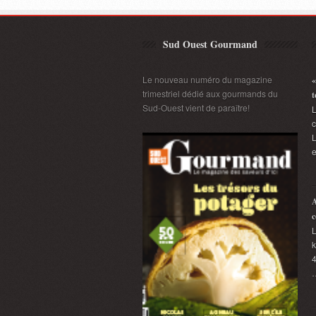
Sud Ouest Gourmand
Le nouveau numéro du magazine
«
trimestriel dédié aux gourmands du
t
Sud-Ouest vient de paraître!
L
L
e
A
c
L
k
4