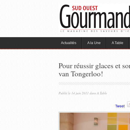
Actualités
A la Une
A Table
Pour réussir glaces et so
van Tongerloo!
Publié le 14 juin 2011 dans
A Table
Tweet