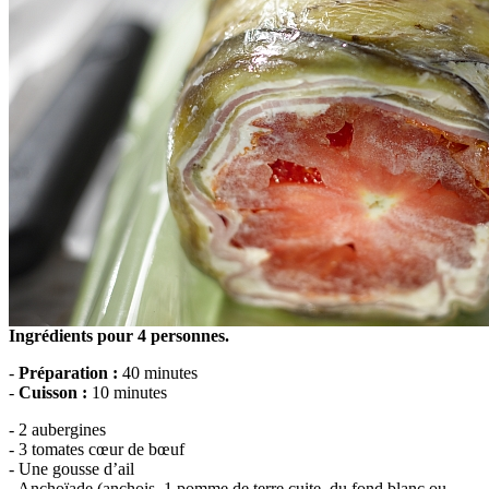
Ingrédients pour 4 personnes.
-
Préparation :
40 minutes
-
Cuisson :
10 minutes
- 2 aubergines
- 3 tomates cœur de bœuf
- Une gousse d’ail
- Anchoïade (anchois, 1 pomme de terre cuite, du fond blanc ou