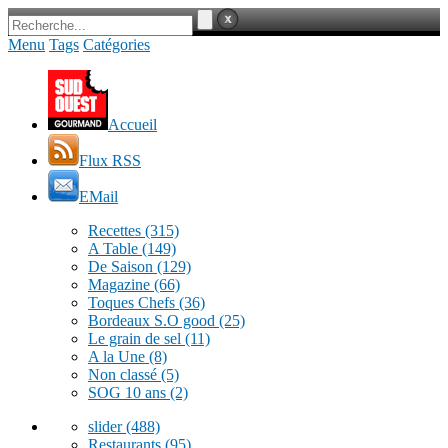
Menu
Tags
Catégories
Accueil
Flux RSS
EMail
Recettes
(315)
A Table
(149)
De Saison
(129)
Magazine
(66)
Toques Chefs
(36)
Bordeaux S.O good
(25)
Le grain de sel
(11)
A la Une
(8)
Non classé
(5)
SOG 10 ans
(2)
slider
(488)
Restaurants
(95)