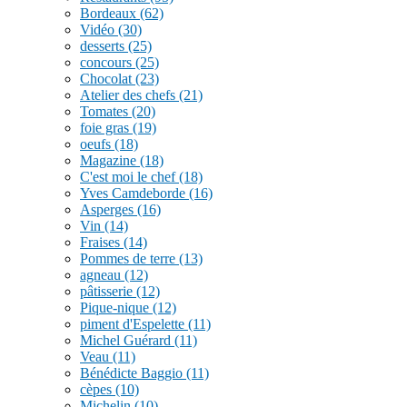
Bordeaux
(62)
Vidéo
(30)
desserts
(25)
concours
(25)
Chocolat
(23)
Atelier des chefs
(21)
Tomates
(20)
foie gras
(19)
oeufs
(18)
Magazine
(18)
C'est moi le chef
(18)
Yves Camdeborde
(16)
Asperges
(16)
Vin
(14)
Fraises
(14)
Pommes de terre
(13)
agneau
(12)
pâtisserie
(12)
Pique-nique
(12)
piment d'Espelette
(11)
Michel Guérard
(11)
Veau
(11)
Bénédicte Baggio
(11)
cèpes
(10)
Michelin
(10)