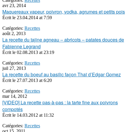
Catégories:
Recettes
avr 23, 2014
Maquereaux vapeur, poivron, vodka, agrumes et petits pois
Écrit le
23.04.2014 at 7:59
Catégories:
Recettes
août 2, 2013
La recette du tajine agneau – abricots – patates douces de
Fabienne Legrand
Écrit le
02.08.2013 at 23:19
Catégories:
Recettes
juil 27, 2013
La recette du boeuf au basilic façon Thaï d’Edgar Gomez
Écrit le
27.07.2013 at 6:20
Catégories:
Recettes
mar 14, 2012
[VIDEO] La recette pas-à-pas : la tarte fine aux poivrons
compotés
Écrit le
14.03.2012 at 11:32
Catégories:
Recettes
oct 15, 2011