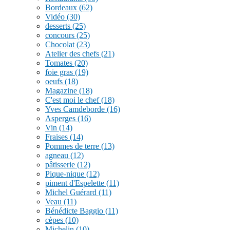
Bordeaux
(62)
Vidéo
(30)
desserts
(25)
concours
(25)
Chocolat
(23)
Atelier des chefs
(21)
Tomates
(20)
foie gras
(19)
oeufs
(18)
Magazine
(18)
C'est moi le chef
(18)
Yves Camdeborde
(16)
Asperges
(16)
Vin
(14)
Fraises
(14)
Pommes de terre
(13)
agneau
(12)
pâtisserie
(12)
Pique-nique
(12)
piment d'Espelette
(11)
Michel Guérard
(11)
Veau
(11)
Bénédicte Baggio
(11)
cèpes
(10)
Michelin
(10)