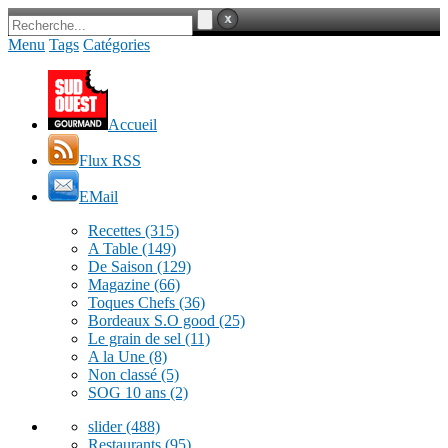
Menu
Tags
Catégories
Accueil
Flux RSS
EMail
Recettes
(315)
A Table
(149)
De Saison
(129)
Magazine
(66)
Toques Chefs
(36)
Bordeaux S.O good
(25)
Le grain de sel
(11)
A la Une
(8)
Non classé
(5)
SOG 10 ans
(2)
slider
(488)
Restaurants
(95)