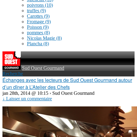
poivrons
(10)
truffes
(9)
Carottes
(9)
Fromage
(9)
Poisson
(9)
pommes
(8)
Nicolas Magie
(8)
Plancha
(8)
Sud Ouest Gourmand
Recherche
Échanges avec les lecteurs de Sud Ouest Gourmand autour
d’un dîner à L’Atelier des Chefs
jan 28th, 2014 @ 10:15 › Sud Ouest Gourmand
↓ Laisser un commentaire