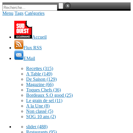
Menu
Tags
Catégories
Accueil
Flux RSS
EMail
Recettes
(315)
A Table
(149)
De Saison
(129)
Magazine
(66)
Toques Chefs
(36)
Bordeaux S.O good
(25)
Le grain de sel
(11)
A la Une
(8)
Non classé
(5)
SOG 10 ans
(2)
slider
(488)
Restaurants
(95)