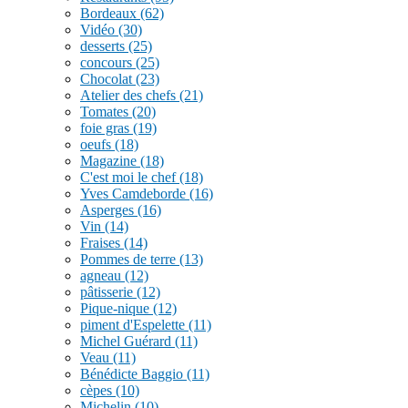
Bordeaux
(62)
Vidéo
(30)
desserts
(25)
concours
(25)
Chocolat
(23)
Atelier des chefs
(21)
Tomates
(20)
foie gras
(19)
oeufs
(18)
Magazine
(18)
C'est moi le chef
(18)
Yves Camdeborde
(16)
Asperges
(16)
Vin
(14)
Fraises
(14)
Pommes de terre
(13)
agneau
(12)
pâtisserie
(12)
Pique-nique
(12)
piment d'Espelette
(11)
Michel Guérard
(11)
Veau
(11)
Bénédicte Baggio
(11)
cèpes
(10)
Michelin
(10)