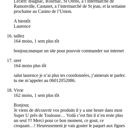
Leclerc Blagnac, Rouffiac, St Orens, à l’Intermarché de
Ramonville, Castanet, a l’intermarché de St jean, et la semaine
prochaine au Casino de l’Union.
A bientôt
Laurence
taillez
164 moiss, 1 sem plus tôt
bonjour,manque un site pour pouvoir commander sur internet
siret
164 moiss plus tôt
salut laurence je n’ai plus tes coordonnées, j’aimerais te parler.
tu me m’appeler au 06012052086.
Vivie
162 moiss, 1 sem plus tôt
Bonjour,
Je viens de découvrir vos produits il y a une heure dans mon
Super U près de Toulouse… Voilà c’est fini il n’en reste plus
un seul !!! Merci pour ce bon moment, ce gout, ce
croquant…! Heureusement je vais gouter le paquet aux figues