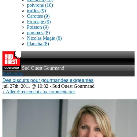
poivrons
(10)
truffes
(9)
Carottes
(9)
Fromage
(9)
Poisson
(9)
pommes
(8)
Nicolas Magie
(8)
Plancha
(8)
Sud Ouest Gourmand
Recherche
Des biscuits pour gourmandes exigeantes
juil 27th, 2011 @ 10:32 › Sud Ouest Gourmand
↓ Aller directement aux commentaires