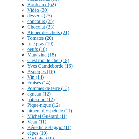
Bordeaux
(62)
Vidéo
(30)
desserts
(25)
concours
(25)
Chocolat
(23)
Atelier des chefs
(21)
Tomates
(20)
foie gras
(19)
oeufs
(18)
Magazine
(18)
C'est moi le chef
(18)
Yves Camdeborde
(16)
Asperges
(16)
Vin
(14)
Fraises
(14)
Pommes de terre
(13)
agneau
(12)
pâtisserie
(12)
Pique-nique
(12)
piment d'Espelette
(11)
Michel Guérard
(11)
Veau
(11)
Bénédicte Baggio
(11)
cèpes
(10)
Michelin
(10)