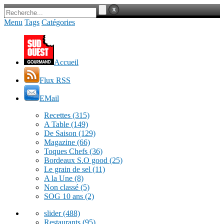
Menu
Tags
Catégories
Accueil
Flux RSS
EMail
Recettes
(315)
A Table
(149)
De Saison
(129)
Magazine
(66)
Toques Chefs
(36)
Bordeaux S.O good
(25)
Le grain de sel
(11)
A la Une
(8)
Non classé
(5)
SOG 10 ans
(2)
slider
(488)
Restaurants
(95)