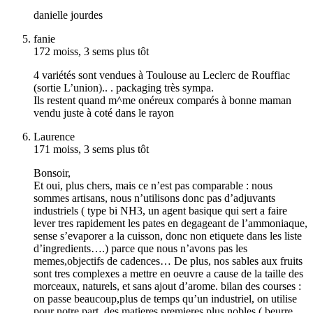
danielle jourdes
fanie
172 moiss, 3 sems plus tôt
4 variétés sont vendues à Toulouse au Leclerc de Rouffiac
(sortie L’union).. . packaging très sympa.
Ils restent quand m^me onéreux comparés à bonne maman
vendu juste à coté dans le rayon
Laurence
171 moiss, 3 sems plus tôt
Bonsoir,
Et oui, plus chers, mais ce n’est pas comparable : nous
sommes artisans, nous n’utilisons donc pas d’adjuvants
industriels ( type bi NH3, un agent basique qui sert a faire
lever tres rapidement les pates en degageant de l’ammoniaque,
sense s’evaporer a la cuisson, donc non etiquete dans les liste
d’ingredients….) parce que nous n’avons pas les
memes,objectifs de cadences… De plus, nos sables aux fruits
sont tres complexes a mettre en oeuvre a cause de la taille des
morceaux, naturels, et sans ajout d’arome. bilan des courses :
on passe beaucoup,plus de temps qu’un industriel, on utilise
pour notre part, des matieres premieres plus nobles ( beurre