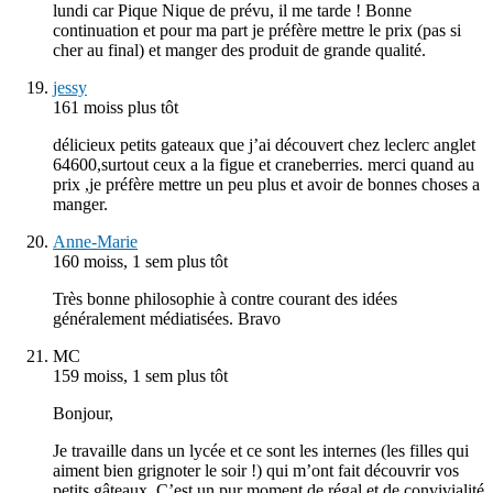
lundi car Pique Nique de prévu, il me tarde ! Bonne
continuation et pour ma part je préfère mettre le prix (pas si
cher au final) et manger des produit de grande qualité.
jessy
161 moiss plus tôt
délicieux petits gateaux que j’ai découvert chez leclerc anglet
64600,surtout ceux a la figue et craneberries. merci quand au
prix ,je préfère mettre un peu plus et avoir de bonnes choses a
manger.
Anne-Marie
160 moiss, 1 sem plus tôt
Très bonne philosophie à contre courant des idées
généralement médiatisées. Bravo
MC
159 moiss, 1 sem plus tôt
Bonjour,
Je travaille dans un lycée et ce sont les internes (les filles qui
aiment bien grignoter le soir !) qui m’ont fait découvrir vos
petits gâteaux. C’est un pur moment de régal et de convivialité