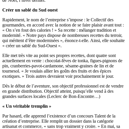
de Noël, l’hiver dernier.
Créer un sablé du Sud ouest
Rapidement, le nom de l’entreprise s’impose : le Collectif des
gourmandes, en accord avec la notion de se faire plaisir avant tout :
« On s’en fout des calories ! » Sa recette : mélanger tradition et
modernité. « Notre pays dispose de nombreuses recettes du terroir,
qui méritent d’être modernisées », énonce-t-elle. Ainsi, elle souhaite
« créer un sablé du Sud-Ouest ».
Elle met très vite au point ses propres recettes, dont quatre sont
actuellement en vente : chocolat-fèves de tonka, figues-pignons de
pin, cranberries-pavot-cardamone, sésame-graines de lin et de
tournesol. « Je voulais allier les goûts des fruits et des épices
exotiques. » Trois autres devraient voir prochainement le jour.
Dès le début de l’aventure, son objectif professionnel est de vendre
en grande distribution. Objectif atteint, puisqu’elle vend à des
grandes surfaces locales (Leclerc de Bon-Encontre…)
« Un véritable tremplin »
Par hasard, elle apprend l’existence d’un concours Talent de la
création d’entreprise. Elle remplit un dossier dans la catégorie
artisanat et commerce, « sans trop vraiment y croire. » En mai, sa