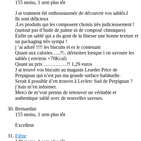
155 moiss, 1 sem plus tôt
J ai vraiment été enthousiasmée de découvrir vos sablés.I
Ils sont délicieux
.Les produits qui les composent choisis très judicieusement !
(surtout pas d’huile de palme ni de composé chimiques)
Enfin un sablé qui a du gout de la finesse une bonne texture et
un packaging très sympa !
j ‘ai adoré !!!! les biscuits et es le contenant
Quant aux calories…..?!.. dérisoires lorsque l on savoure les
sablés ( environ +70Kcal)
Quant au prix …………..?! 1,29 euros
J ai trouvé vos biscuits au magasin Learder Price de
Perpignan qui n’est pas ma grande surface habituelle.
Serait il possible d’en trouver à Leclerc Sud de Perpignan ?
j’irais m’en informer.
Merci de m’voir permis de retrouver un véritable et
authentique sablé avec de nouvelles saveurs.
Bernardini
155 moiss, 1 sem plus tôt
Excellent
Elène