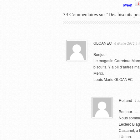
Tweet
33 Commentaires sur "Des biscuits po
GLOANEC
6 février 2012 à 
Bonjour
Le magasin Carrefour Marqu
biscuits. Y a t-il d’autres 
Merci.
Louis Marie GLOANEC
Rolland
1 o
Bonjour……….
Nous sommes
Leclerc Blag
Castanet, a 
l’Union.