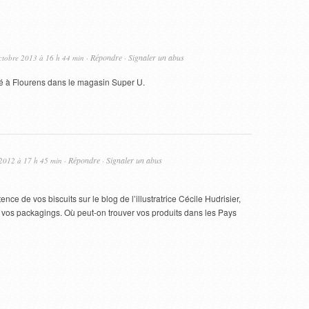
Répondre
Signaler un abus
ctobre 2013 à 16 h 44 min ·
·
vé à Flourens dans le magasin Super U.
Répondre
Signaler un abus
 2012 à 17 h 45 min ·
·
ence de vos biscuits sur le blog de l’illustratrice Cécile Hudrisier,
e vos packagings. Où peut-on trouver vos produits dans les Pays