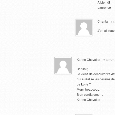
A bientôt
Laurence
Chantal
4 o
J’en ai trou
Karine Chevalier
16 février
Bonsoir,
Je viens de découvrir l’exist
qui a réalisé les dessins d
de Loire ?
Merci beaucoup.
Bien cordialement.
Karine Chevalier