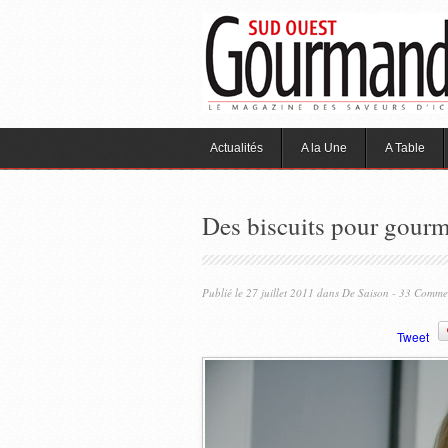
Actualités
A la Une
A Table
Des biscuits pour gourm
Publié le 27 juillet 2011 dans
De Saison
- 33 Comme
Tweet