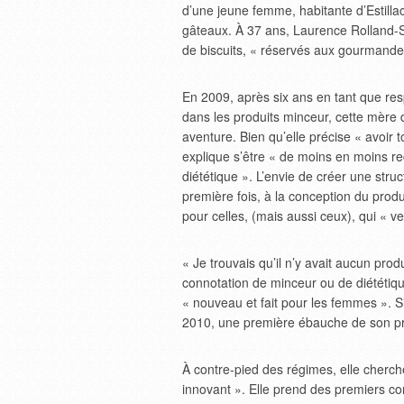
d’une jeune femme, habitante d’Estillac,
gâteaux. À 37 ans, Laurence Rolland-Si
de biscuits, « réservés aux gourmande
En 2009, après six ans en tant que resp
dans les produits minceur, cette mère
aventure. Bien qu’elle précise « avoir 
explique s’être « de moins en moins r
diététique ». L’envie de créer une struct
première fois, à la conception du produ
pour celles, (mais aussi ceux), qui « v
« Je trouvais qu’il n’y avait aucun prod
connotation de minceur ou de diététique 
« nouveau et fait pour les femmes ». S
2010, une première ébauche de son pr
À contre-pied des régimes, elle cherch
innovant ». Elle prend des premiers con