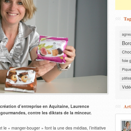
Tag
agne
Bor
Choc
foie 
Pique
pâtis
Vidé
Art
création d’entreprise en Aquitaine, Laurence
s gourmandes, contre les diktats de la minceur.
t le « manger-bouger » font la une des médias, l’initiative