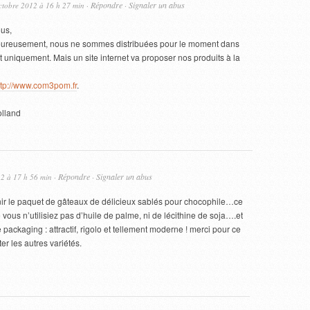
Répondre
Signaler un abus
ctobre 2012 à 16 h 27 min ·
·
us,
ureusement, nous ne sommes distribuées pour le moment dans
 uniquement. Mais un site internet va proposer nos produits à la
ttp://www.com3pom.fr
.
lland
Répondre
Signaler un abus
12 à 17 h 56 min ·
·
finir le paquet de gâteaux de délicieux sablés pour chocophile…ce
ue vous n’utilisiez pas d’huile de palme, ni de lécithine de soja….et
packaging : attractif, rigolo et tellement moderne ! merci pour ce
er les autres variétés.