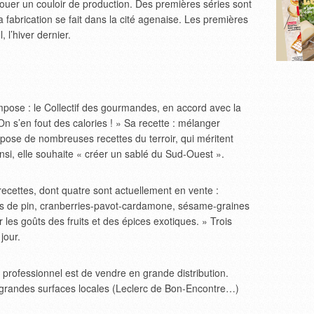
 louer un couloir de production. Des premières séries sont
 fabrication se fait dans la cité agenaise. Les premières
 l’hiver dernier.
mpose : le Collectif des gourmandes, en accord avec la
« On s’en fout des calories ! » Sa recette : mélanger
spose de nombreuses recettes du terroir, qui méritent
nsi, elle souhaite « créer un sablé du Sud-Ouest ».
 recettes, dont quatre sont actuellement en vente :
ns de pin, cranberries-pavot-cardamone, sésame-graines
er les goûts des fruits et des épices exotiques. » Trois
jour.
f professionnel est de vendre en grande distribution.
es grandes surfaces locales (Leclerc de Bon-Encontre…)