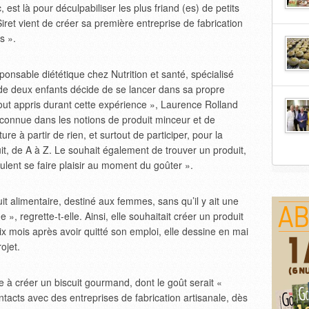
 est là pour déculpabiliser les plus friand (es) de petits
ret vient de créer sa première entreprise de fabrication
s ».
onsable diététique chez Nutrition et santé, spécialisé
 de deux enfants décide de se lancer dans sa propre
tout appris durant cette expérience », Laurence Rolland
econnue dans les notions de produit minceur et de
ure à partir de rien, et surtout de participer, pour la
it, de A à Z. Le souhait également de trouver un produit,
eulent se faire plaisir au moment du goûter ».
uit alimentaire, destiné aux femmes, sans qu’il y ait une
», regrette-t-elle. Ainsi, elle souhaitait créer un produit
ix mois après avoir quitté son emploi, elle dessine en mai
ojet.
e à créer un biscuit gourmand, dont le goût serait «
tacts avec des entreprises de fabrication artisanale, dès