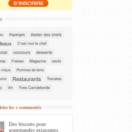
s
Asperges
Atelier des chefs
au
deaux
C'est moi le chef
olat
concours
desserts
gras
Magazine
oeufs
Fraises
-nique
Pommes de terre
Restaurants
Tomates
serie
o
Yves Camdeborde
Vin
icles les + commentés
Des biscuits pour
gourmandes exigeantes