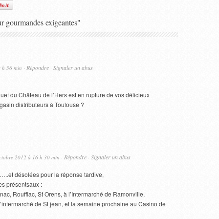
ur gourmandes exigeantes"
Répondre
Signaler un abus
9 h 56 min ·
·
et du Château de l’Hers est en rupture de vos délicieux
magasin distributeurs à Toulouse ?
Répondre
Signaler un abus
ctobre 2012 à 16 h 30 min ·
·
.et désolées pour la réponse tardive,
 présentsaux :
nac, Rouffiac, St Orens, à l’Intermarché de Ramonville,
l’intermarché de St jean, et la semaine prochaine au Casino de