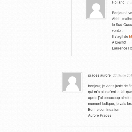
Rolland
1 o
Bonjour à vo
Ahhh, malhe
le Sud-Ouest
vente :
Il s’agit de
h
A bientôt
Laurence Ro
prades aurore
25 février 20
bonjour, je viens juste de 
qui m’a plus c’est le fait q
après j’ai beaucoup aimé le 
moment ludique, je vais test
Bonne continuation
Aurore Prades