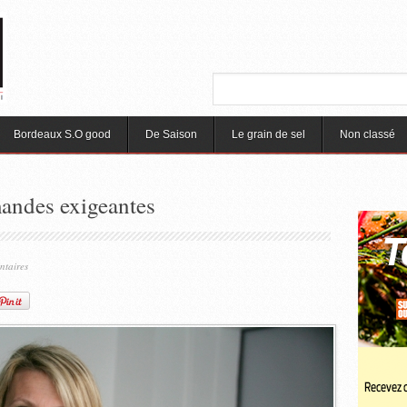
Bordeaux S.O good
De Saison
Le grain de sel
Non classé
andes exigeantes
ntaires