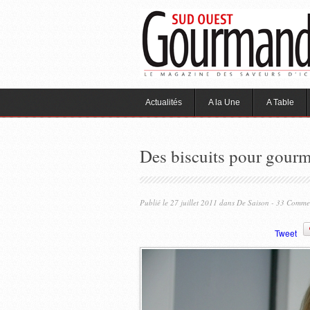
Actualités
A la Une
A Table
Des biscuits pour gourm
Publié le 27 juillet 2011 dans
De Saison
- 33 Comme
Tweet