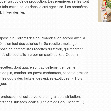
 louer un couloir de production. Des premières séries sont
 fabrication se fait dans la cité agenaise. Les premières
 l’hiver dernier.
mpose : le Collectif des gourmandes, en accord avec la
« On s’en fout des calories ! » Sa recette : mélanger
spose de nombreuses recettes du terroir, qui méritent
nsi, elle souhaite « créer un sablé du Sud-Ouest ».
 recettes, dont quatre sont actuellement en vente :
ns de pin, cranberries-pavot-cardamone, sésame-graines
er les goûts des fruits et des épices exotiques. » Trois
jour.
f professionnel est de vendre en grande distribution.
es grandes surfaces locales (Leclerc de Bon-Encontre…)