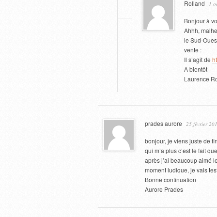
Rolland
1 o
Bonjour à vo
Ahhh, malhe
le Sud-Ouest
vente :
Il s’agit de
h
A bientôt
Laurence Ro
prades aurore
25 février 20
bonjour, je viens juste de 
qui m’a plus c’est le fait q
après j’ai beaucoup aimé le 
moment ludique, je vais test
Bonne continuation
Aurore Prades