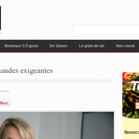
Bordeaux S.O good
De Saison
Le grain de sel
Non classé
andes exigeantes
ntaires