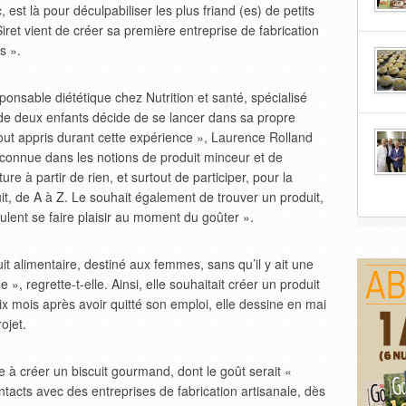
 est là pour déculpabiliser les plus friand (es) de petits
ret vient de créer sa première entreprise de fabrication
s ».
onsable diététique chez Nutrition et santé, spécialisé
 de deux enfants décide de se lancer dans sa propre
tout appris durant cette expérience », Laurence Rolland
econnue dans les notions de produit minceur et de
ure à partir de rien, et surtout de participer, pour la
it, de A à Z. Le souhait également de trouver un produit,
eulent se faire plaisir au moment du goûter ».
uit alimentaire, destiné aux femmes, sans qu’il y ait une
», regrette-t-elle. Ainsi, elle souhaitait créer un produit
ix mois après avoir quitté son emploi, elle dessine en mai
ojet.
e à créer un biscuit gourmand, dont le goût serait «
tacts avec des entreprises de fabrication artisanale, dès