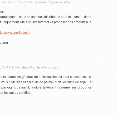
Répondre
Signaler un abus
ctobre 2012 à 16 h 27 min ·
·
us,
ureusement, nous ne sommes distribuées pour le moment dans
 uniquement. Mais un site internet va proposer nos produits à la
ttp://www.com3pom.fr
.
lland
Répondre
Signaler un abus
12 à 17 h 56 min ·
·
finir le paquet de gâteaux de délicieux sablés pour chocophile…ce
ue vous n’utilisiez pas d’huile de palme, ni de lécithine de soja….et
packaging : attractif, rigolo et tellement moderne ! merci pour ce
er les autres variétés.