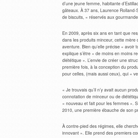
d’une jeune femme, habitante d’Estillac,
gâteaux. À 37 ans, Laurence Rolland-Si
de biscuits, « réservés aux gourmande
En 2009, après six ans en tant que resp
dans les produits minceur, cette mère
aventure. Bien qu’elle précise « avoir 
explique s’être « de moins en moins r
diététique ». L’envie de créer une struct
première fois, à la conception du produ
pour celles, (mais aussi ceux), qui « v
« Je trouvais qu’il n’y avait aucun prod
connotation de minceur ou de diététique 
« nouveau et fait pour les femmes ». S
2010, une première ébauche de son pr
À contre-pied des régimes, elle cherch
innovant ». Elle prend des premiers con