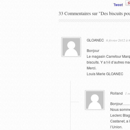
Tweet
33 Commentaires sur "Des biscuits po
GLOANEC
6 février 2012 à 
Bonjour
Le magasin Carrefour Marqu
biscuits. Y a t-il d’autres 
Merci.
Louis Marie GLOANEC
Rolland
1 o
Bonjour……….
Nous sommes
Leclerc Blag
Castanet, a 
l’Union.