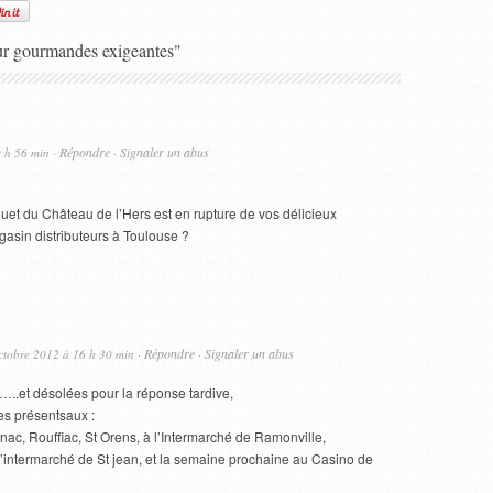
ur gourmandes exigeantes"
Répondre
Signaler un abus
9 h 56 min ·
·
et du Château de l’Hers est en rupture de vos délicieux
magasin distributeurs à Toulouse ?
Répondre
Signaler un abus
ctobre 2012 à 16 h 30 min ·
·
.et désolées pour la réponse tardive,
 présentsaux :
nac, Rouffiac, St Orens, à l’Intermarché de Ramonville,
l’intermarché de St jean, et la semaine prochaine au Casino de