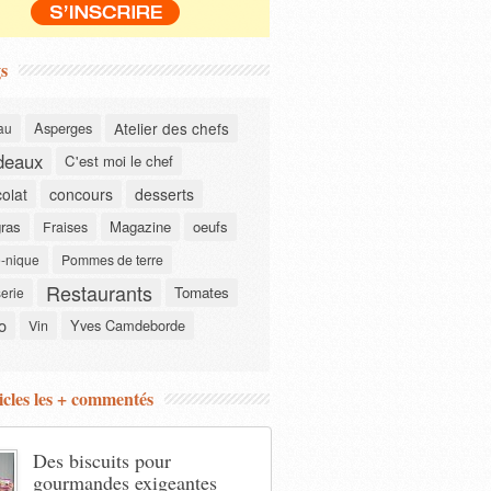
s
Asperges
Atelier des chefs
au
deaux
C'est moi le chef
olat
concours
desserts
gras
Magazine
oeufs
Fraises
-nique
Pommes de terre
Restaurants
Tomates
serie
o
Yves Camdeborde
Vin
icles les + commentés
Des biscuits pour
gourmandes exigeantes