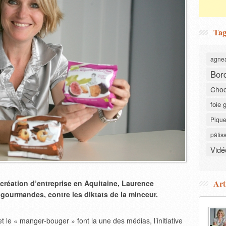
Tag
agne
Bor
Choc
foie 
Pique
pâtis
Vidé
Art
création d’entreprise en Aquitaine, Laurence
s gourmandes, contre les diktats de la minceur.
t le « manger-bouger » font la une des médias, l’initiative