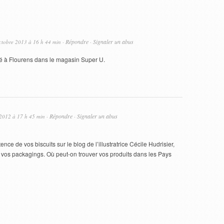
Répondre
Signaler un abus
ctobre 2013 à 16 h 44 min ·
·
vé à Flourens dans le magasin Super U.
Répondre
Signaler un abus
 2012 à 17 h 45 min ·
·
ence de vos biscuits sur le blog de l’illustratrice Cécile Hudrisier,
e vos packagings. Où peut-on trouver vos produits dans les Pays