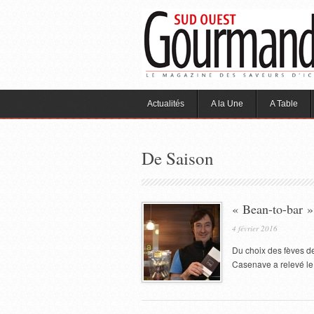
Actualités
A la Une
A Table
De Saison
« Bean-to-bar »
4 février 2016
Du choix des fèves de 
Casenave a relevé le d