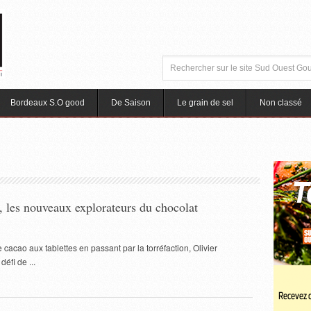
Bordeaux S.O good
De Saison
Le grain de sel
Non classé
, les nouveaux explorateurs du chocolat
cacao aux tablettes en passant par la torréfaction, Olivier
éfi de ...