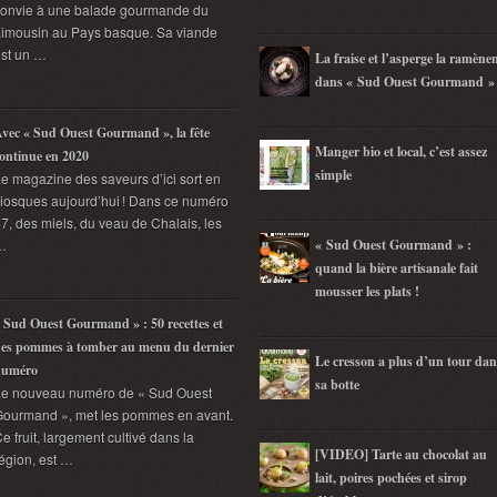
convie à une balade gourmande du
imousin au Pays basque. Sa viande
st un …
La fraise et l’asperge la ramène
dans « Sud Ouest Gourmand »
vec « Sud Ouest Gourmand », la fête
Manger bio et local, c’est assez
ontinue en 2020
simple
e magazine des saveurs d’ici sort en
iosques aujourd’hui ! Dans ce numéro
7, des miels, du veau de Chalais, les
…
« Sud Ouest Gourmand » :
quand la bière artisanale fait
mousser les plats !
 Sud Ouest Gourmand » : 50 recettes et
es pommes à tomber au menu du dernier
Le cresson a plus d’un tour dan
numéro
sa botte
Le nouveau numéro de « Sud Ouest
ourmand », met les pommes en avant.
e fruit, largement cultivé dans la
[VIDEO] Tarte au chocolat au
égion, est …
lait, poires pochées et sirop