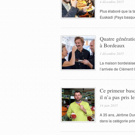
4 décembre 2015
Plus élaboré que la ta
Euskadi (Pays basque 
Quatre générati
à Bordeaux
1 décembre 2015
La maison bordelaise
l’arrivée de Clément 
Ce primeur basq
il n’a pas pris l
14 juin 2015
A 35 ans, Jérôme Durq
dans la catégorie prim