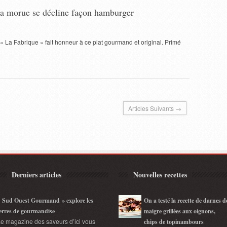
la morue se décline façon hamburger
t « La Fabrique » fait honneur à ce plat gourmand et original. Primé
Articles Suivants →
Derniers articles
Nouvelles recettes
 Sud Ouest Gourmand » explore les
On a testé la recette de darnes d
erres de gourmandise
maigre grillées aux oignons,
e magazine des saveurs d’ici vous
chips de topinambours