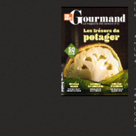
L
e
A
c
L
k
4
«
d
G
C
r