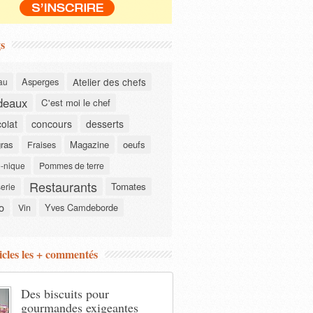
s
Asperges
Atelier des chefs
au
deaux
C'est moi le chef
olat
concours
desserts
gras
Magazine
oeufs
Fraises
-nique
Pommes de terre
Restaurants
Tomates
serie
o
Yves Camdeborde
Vin
icles les + commentés
Des biscuits pour
gourmandes exigeantes