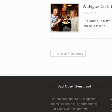
A Bègles (33), 
6 juin 2015
En Gironde, le bistro
lors de la fête de ...
← Articles Précédents
Sud Ouest Gourmand
Le nouveau numéro du magazine
«
trimestriel dédié aux gourmands du
t
Sud-Ouest vient de paraître!
L