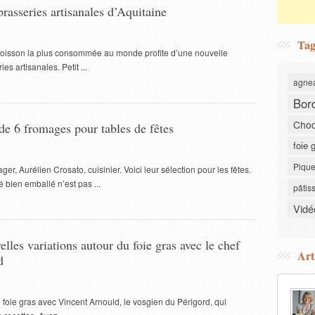
brasseries artisanales d’Aquitaine
Tag
a boisson la plus consommée au monde profite d’une nouvelle
es artisanales. Petit ...
agne
Bor
Choc
de 6 fromages pour tables de fêtes
foie 
Pique
ager, Aurélien Crosato, cuisinier. Voici leur sélection pour les fêtes.
 bien emballé n’est pas ...
pâtis
Vidé
lles variations autour du foie gras avec le chef
Art
d
 foie gras avec Vincent Arnould, le vosgien du Périgord, qui