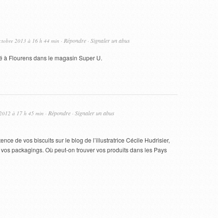
Répondre
Signaler un abus
ctobre 2013 à 16 h 44 min ·
·
vé à Flourens dans le magasin Super U.
Répondre
Signaler un abus
 2012 à 17 h 45 min ·
·
ence de vos biscuits sur le blog de l’illustratrice Cécile Hudrisier,
e vos packagings. Où peut-on trouver vos produits dans les Pays