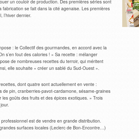
 louer un couloir de production. Des premières séries sont
 fabrication se fait dans la cité agenaise. Les premières
 l’hiver dernier.
mpose : le Collectif des gourmandes, en accord avec la
« On s’en fout des calories ! » Sa recette : mélanger
spose de nombreuses recettes du terroir, qui méritent
nsi, elle souhaite « créer un sablé du Sud-Ouest ».
 recettes, dont quatre sont actuellement en vente :
ns de pin, cranberries-pavot-cardamone, sésame-graines
er les goûts des fruits et des épices exotiques. » Trois
jour.
f professionnel est de vendre en grande distribution.
es grandes surfaces locales (Leclerc de Bon-Encontre…)