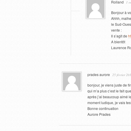
Rolland
1 o
Bonjour à vo
Ahhh, malhe
le Sud-Ouest
vente :
Il s’agit de
h
A bientôt
Laurence Ro
prades aurore
25 février 20
bonjour, je viens juste de 
qui m’a plus c’est le fait q
après j’ai beaucoup aimé le 
moment ludique, je vais test
Bonne continuation
Aurore Prades