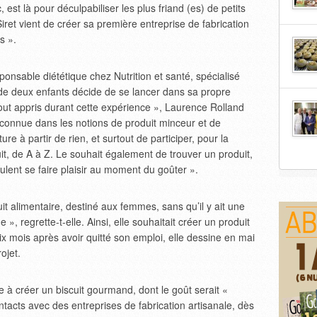
 est là pour déculpabiliser les plus friand (es) de petits
ret vient de créer sa première entreprise de fabrication
s ».
onsable diététique chez Nutrition et santé, spécialisé
 de deux enfants décide de se lancer dans sa propre
tout appris durant cette expérience », Laurence Rolland
econnue dans les notions de produit minceur et de
ure à partir de rien, et surtout de participer, pour la
it, de A à Z. Le souhait également de trouver un produit,
eulent se faire plaisir au moment du goûter ».
uit alimentaire, destiné aux femmes, sans qu’il y ait une
», regrette-t-elle. Ainsi, elle souhaitait créer un produit
ix mois après avoir quitté son emploi, elle dessine en mai
ojet.
e à créer un biscuit gourmand, dont le goût serait «
tacts avec des entreprises de fabrication artisanale, dès