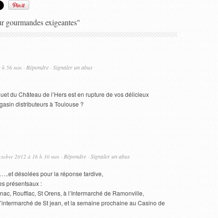
ur gourmandes exigeantes"
Répondre
Signaler un abus
9 h 56 min ·
·
et du Château de l’Hers est en rupture de vos délicieux
magasin distributeurs à Toulouse ?
Répondre
Signaler un abus
ctobre 2012 à 16 h 30 min ·
·
.et désolées pour la réponse tardive,
 présentsaux :
nac, Rouffiac, St Orens, à l’Intermarché de Ramonville,
l’intermarché de St jean, et la semaine prochaine au Casino de