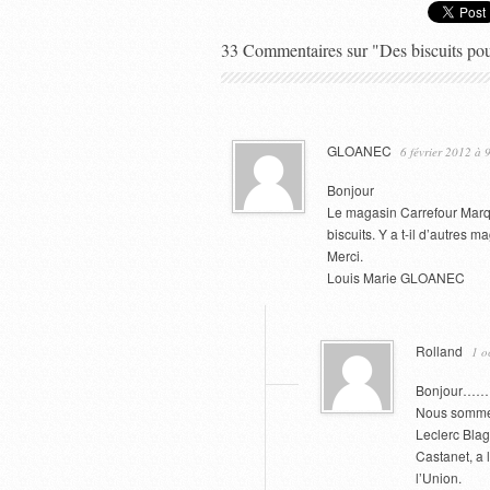
33 Commentaires sur "Des biscuits po
GLOANEC
6 février 2012 à 
Bonjour
Le magasin Carrefour Marqu
biscuits. Y a t-il d’autres 
Merci.
Louis Marie GLOANEC
Rolland
1 o
Bonjour……….
Nous sommes
Leclerc Blag
Castanet, a 
l’Union.