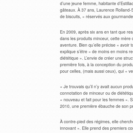
d’une jeune femme, habitante d’Estillac,
gâteaux. À 37 ans, Laurence Rolland-Si
de biscuits, « réservés aux gourmande
En 2009, après six ans en tant que resp
dans les produits minceur, cette mère
aventure. Bien qu’elle précise « avoir 
explique s’être « de moins en moins r
diététique ». L’envie de créer une struct
première fois, à la conception du produ
pour celles, (mais aussi ceux), qui « v
« Je trouvais qu’il n’y avait aucun prod
connotation de minceur ou de diététique 
« nouveau et fait pour les femmes ». S
2010, une première ébauche de son pr
À contre-pied des régimes, elle cherch
innovant ». Elle prend des premiers con