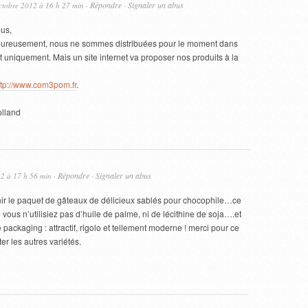
Répondre
Signaler un abus
ctobre 2012 à 16 h 27 min ·
·
us,
ureusement, nous ne sommes distribuées pour le moment dans
 uniquement. Mais un site internet va proposer nos produits à la
ttp://www.com3pom.fr
.
lland
Répondre
Signaler un abus
12 à 17 h 56 min ·
·
finir le paquet de gâteaux de délicieux sablés pour chocophile…ce
ue vous n’utilisiez pas d’huile de palme, ni de lécithine de soja….et
packaging : attractif, rigolo et tellement moderne ! merci pour ce
er les autres variétés.