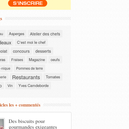
s
Asperges
Atelier des chefs
au
deaux
C'est moi le chef
olat
concours
desserts
gras
Magazine
oeufs
Fraises
-nique
Pommes de terre
Restaurants
Tomates
serie
o
Yves Camdeborde
Vin
icles les + commentés
Des biscuits pour
gourmandes exigeantes