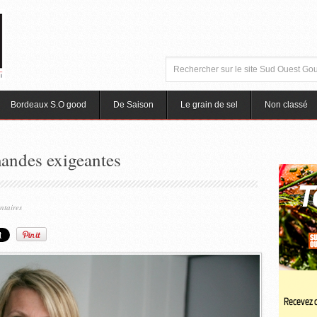
Bordeaux S.O good
De Saison
Le grain de sel
Non classé
andes exigeantes
ntaires