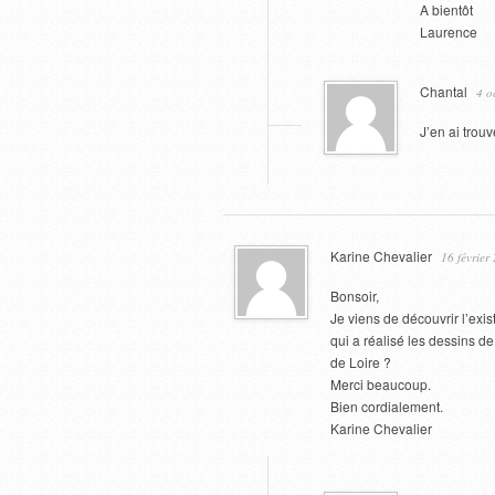
A bientôt
Laurence
Chantal
4 o
J’en ai trou
Karine Chevalier
16 février
Bonsoir,
Je viens de découvrir l’exist
qui a réalisé les dessins d
de Loire ?
Merci beaucoup.
Bien cordialement.
Karine Chevalier