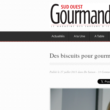
Actualités
A la Une
A Table
Des biscuits pour gourm
Publié le 27 juillet 2011 dans
De Saison
- 33 Comme