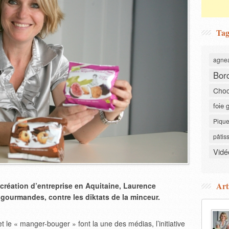
Tag
agne
Bor
Choc
foie 
Pique
pâtis
Vidé
Art
création d’entreprise en Aquitaine, Laurence
s gourmandes, contre les diktats de la minceur.
t le « manger-bouger » font la une des médias, l’initiative