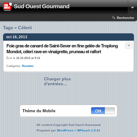
Sud Ouest Gourmand
Recherche
Tags » Célerii
oct 16, 2013
Foie gras de canard de Saint-Sever en fine gelée de Troplong
Mondot, céleri rave en vinaigrette, pruneau et raifort
Écrit le
16.10.2013 at 9:14
Catégories:
Recettes
Charger plus
d'entrées...
Théme du Mobile
All content Copyright Sud Ouest Gourmand
Propulsé par
WordPress
+
WPtouch 1.9.41