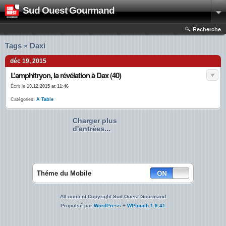
Sud Ouest Gourmand
Recherche
Tags » Daxi
déc 19, 2015
L’amphitryon, la révélation à Dax (40)
Écrit le
19.12.2015 at 11:46
Catégories:
A Table
Charger plus
d'entrées...
Théme du Mobile
All content Copyright Sud Ouest Gourmand
Propulsé par
WordPress
+
WPtouch 1.9.41