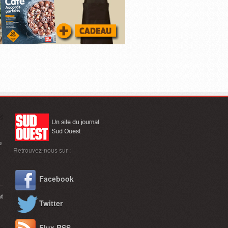
e
Retrouvez-nous sur :
Facebook
nt
Twitter
Flux RSS