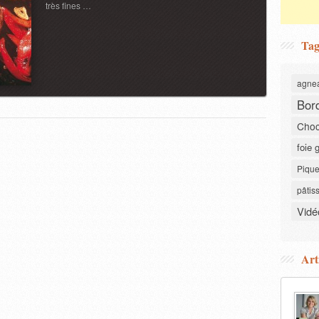
très fines …
Tag
agne
Bor
Choc
foie 
Pique
pâtis
Vidé
Art