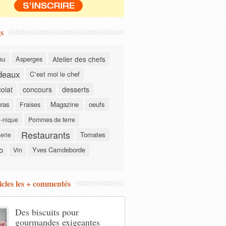
s
Asperges
Atelier des chefs
au
deaux
C'est moi le chef
olat
concours
desserts
gras
Magazine
oeufs
Fraises
-nique
Pommes de terre
Restaurants
Tomates
serie
o
Yves Camdeborde
Vin
icles les + commentés
Des biscuits pour
gourmandes exigeantes