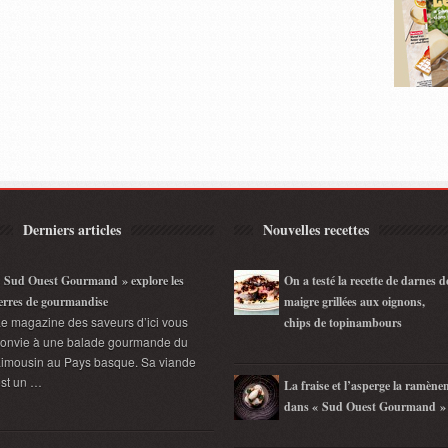
Derniers articles
Nouvelles recettes
 Sud Ouest Gourmand » explore les
On a testé la recette de darnes d
erres de gourmandise
maigre grillées aux oignons,
e magazine des saveurs d’ici vous
chips de topinambours
convie à une balade gourmande du
imousin au Pays basque. Sa viande
st un …
La fraise et l’asperge la ramène
dans « Sud Ouest Gourmand »