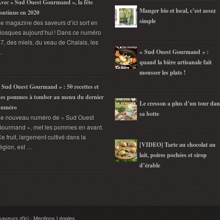
vec « Sud Ouest Gourmand », la fête
Manger bio et local, c’est assez
ontinue en 2020
simple
e magazine des saveurs d’ici sort en
iosques aujourd’hui ! Dans ce numéro
7, des miels, du veau de Chalais, les
…
« Sud Ouest Gourmand » :
quand la bière artisanale fait
mousser les plats !
 Sud Ouest Gourmand » : 50 recettes et
es pommes à tomber au menu du dernier
Le cresson a plus d’un tour dan
numéro
sa botte
Le nouveau numéro de « Sud Ouest
ourmand », met les pommes en avant.
e fruit, largement cultivé dans la
[VIDEO] Tarte au chocolat au
égion, est …
lait, poires pochées et sirop
d’érable
veurs d'ici
-
Mentions Légales