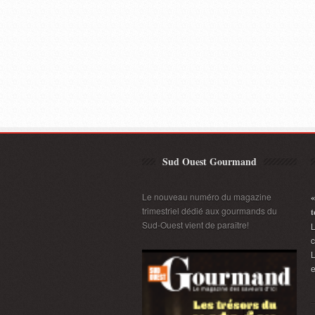
Sud Ouest Gourmand
Le nouveau numéro du magazine
«
trimestriel dédié aux gourmands du
t
Sud-Ouest vient de paraître!
L
L
e