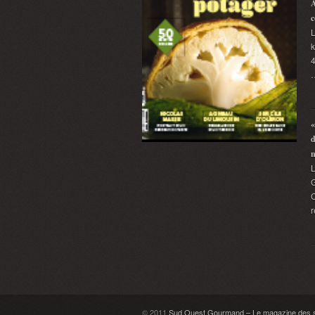
A
c
L
k
4
«
d
G
C
r
© 2011
Sud Ouest Gourmand – Le magazine des sa