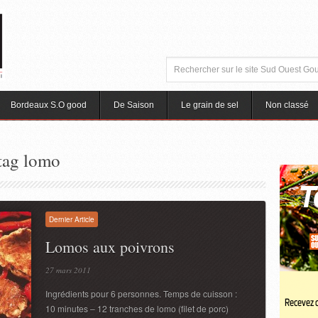
Bordeaux S.O good
De Saison
Le grain de sel
Non classé
 tag lomo
Dernier Article
Lomos aux poivrons
27 mars 2011
Ingrédients pour 6 personnes. Temps de cuisson :
10 minutes – 12 tranches de lomo (filet de porc)