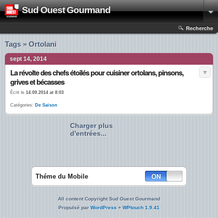
Sud Ouest Gourmand
Recherche
Tags » Ortolani
sept 14, 2014
La révolte des chefs étoilés pour cuisiner ortolans, pinsons,
grives et bécasses
Écrit le
14.09.2014 at 8:03
Catégories:
De Saison
Charger plus
d'entrées...
Théme du Mobile
All content Copyright Sud Ouest Gourmand
Propulsé par
WordPress
+
WPtouch 1.9.41