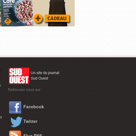
e
Retrouvez-nous sur :
Facebook
nt
Twitter
Flux RSS