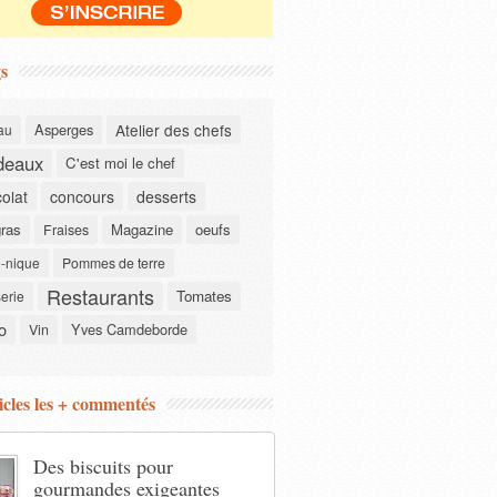
s
Asperges
Atelier des chefs
au
deaux
C'est moi le chef
olat
concours
desserts
gras
Magazine
oeufs
Fraises
-nique
Pommes de terre
Restaurants
Tomates
serie
o
Yves Camdeborde
Vin
icles les + commentés
Des biscuits pour
gourmandes exigeantes