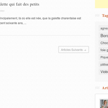
ette qui fait des petits
ires
Tag
incipalement, là où elle est née, que la galette charentaise est
cent soixante ans, ...
agne
Bor
Choc
Articles Suivants →
foie 
Pique
pâtis
Vidé
Art