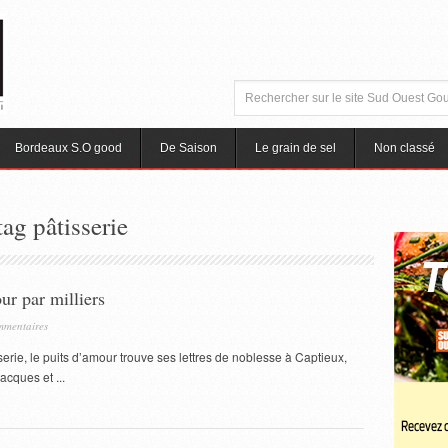
Bordeaux S.O good
De Saison
Le grain de sel
Non classé
tag pâtisserie
ur par milliers
mentaires
serie, le puits d’amour trouve ses lettres de noblesse à Captieux,
acques et ...