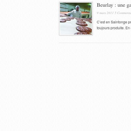
Beurlay : une gal
9 mars 2011
5 Commenta
C’est en Saintonge pr
toujours produite. En 