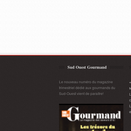
Sud Ouest Gourmand
Le nouveau numéro du magazine
«
trimestriel dédié aux gourmands du
t
Sud-Ouest vient de paraître!
L
L
e