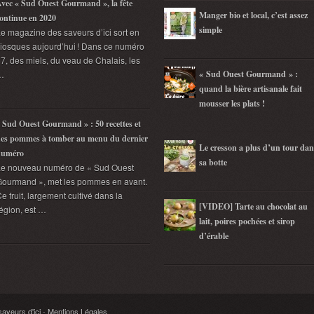
vec « Sud Ouest Gourmand », la fête
Manger bio et local, c’est assez
ontinue en 2020
simple
e magazine des saveurs d’ici sort en
iosques aujourd’hui ! Dans ce numéro
7, des miels, du veau de Chalais, les
…
« Sud Ouest Gourmand » :
quand la bière artisanale fait
mousser les plats !
 Sud Ouest Gourmand » : 50 recettes et
es pommes à tomber au menu du dernier
Le cresson a plus d’un tour dan
numéro
sa botte
Le nouveau numéro de « Sud Ouest
ourmand », met les pommes en avant.
e fruit, largement cultivé dans la
[VIDEO] Tarte au chocolat au
égion, est …
lait, poires pochées et sirop
d’érable
veurs d'ici
-
Mentions Légales