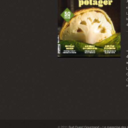
A
c
L
k
4
«
d
G
C
r
© 2011
Sud Ouest Gourmand – Le magazine des sa