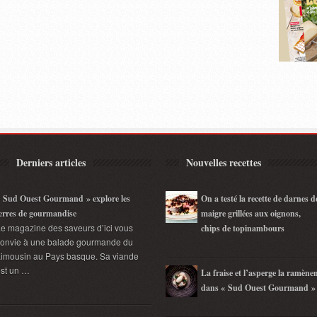
Derniers articles
Nouvelles recettes
 Sud Ouest Gourmand » explore les
On a testé la recette de darnes d
erres de gourmandise
maigre grillées aux oignons,
e magazine des saveurs d’ici vous
chips de topinambours
convie à une balade gourmande du
imousin au Pays basque. Sa viande
st un …
La fraise et l’asperge la ramène
dans « Sud Ouest Gourmand »