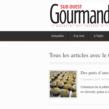
Actualités
A la Une
A Table
Tous les articles avec le 
Des puits d’amo
7 septembre 2011
19 Com
Classique de la pâtis
en Gironde, grâce à J