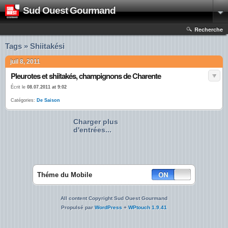
Sud Ouest Gourmand
Recherche
Tags » Shiitakési
juil 8, 2011
Pleurotes et shiitakés, champignons de Charente
Écrit le
08.07.2011 at 9:02
Catégories:
De Saison
Charger plus
d'entrées...
Théme du Mobile
All content Copyright Sud Ouest Gourmand
Propulsé par
WordPress
+
WPtouch 1.9.41