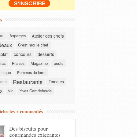
s
Asperges
Atelier des chefs
au
deaux
C'est moi le chef
olat
concours
desserts
gras
Magazine
oeufs
Fraises
-nique
Pommes de terre
Restaurants
Tomates
serie
o
Yves Camdeborde
Vin
icles les + commentés
Des biscuits pour
gourmandes exigeantes