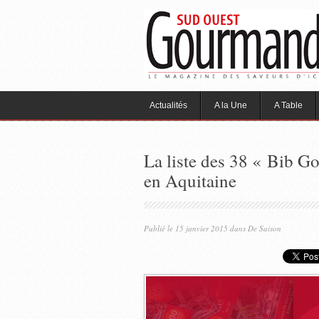
Actualités
A la Une
A Table
La liste des 38 « Bib 
en Aquitaine
Publié le 15 janvier 2015 dans
De Saison