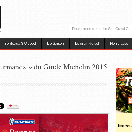
Bordeaux S.O good
De Saison
Le grain de sel
Non classé
Gourmands » du Guide Michelin 2015