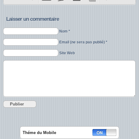
Laisser un commentaire
Nom *
Email (ne sera pas publié) *
Site Web
Théme du Mobile