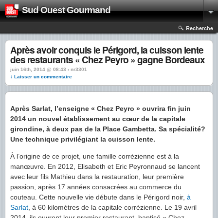
Sud Ouest Gourmand
Recherche
Après avoir conquis le Périgord, la cuisson lente
des restaurants « Chez Peyro » gagne Bordeaux
juin 16th, 2014 @ 08:43 › nr3301
↓ Laisser un commentaire
Après Sarlat, l’enseigne « Chez Peyro » ouvrira fin juin
2014 un nouvel établissement au cœur de la capitale
girondine, à deux pas de la Place Gambetta. Sa spécialité?
Une technique privilégiant la cuisson lente.
À l’origine de ce projet, une famille corrézienne est à la
manœuvre. En 2012, Elisabeth et Eric Peyronnaud se lancent
avec leur fils Mathieu dans la restauration, leur première
passion, après 17 années consacrées au commerce du
couteau. Cette nouvelle vie débute dans le Périgord noir,
à
Sarlat
, à 60 kilomètres de la capitale corrézienne. Le 19 avril
2014, ils ouvrent leur premier restaurant, baptisé « Chez