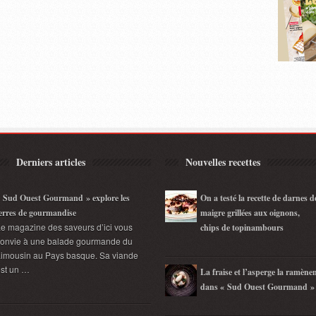
Derniers articles
Nouvelles recettes
 Sud Ouest Gourmand » explore les
On a testé la recette de darnes d
erres de gourmandise
maigre grillées aux oignons,
e magazine des saveurs d’ici vous
chips de topinambours
convie à une balade gourmande du
imousin au Pays basque. Sa viande
st un …
La fraise et l’asperge la ramène
dans « Sud Ouest Gourmand »