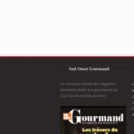
Sud Ouest Gourmand
Le nouveau numéro du magazine
«
trimestriel dédié aux gourmands du
t
Sud-Ouest vient de paraître!
L
L
e