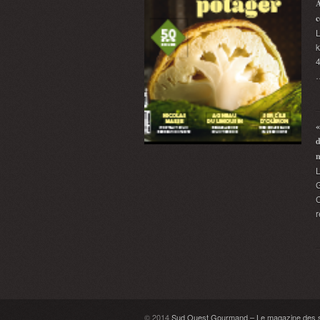
A
c
L
k
4
«
d
G
C
r
© 2014
Sud Ouest Gourmand – Le magazine des sa