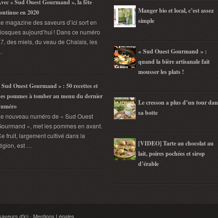
vec « Sud Ouest Gourmand », la fête
Manger bio et local, c’est assez
ontinue en 2020
simple
e magazine des saveurs d’ici sort en
iosques aujourd’hui ! Dans ce numéro
7, des miels, du veau de Chalais, les
…
« Sud Ouest Gourmand » :
quand la bière artisanale fait
mousser les plats !
 Sud Ouest Gourmand » : 50 recettes et
es pommes à tomber au menu du dernier
Le cresson a plus d’un tour dan
numéro
sa botte
Le nouveau numéro de « Sud Ouest
ourmand », met les pommes en avant.
e fruit, largement cultivé dans la
[VIDEO] Tarte au chocolat au
égion, est …
lait, poires pochées et sirop
d’érable
veurs d'ici
-
Mentions Légales