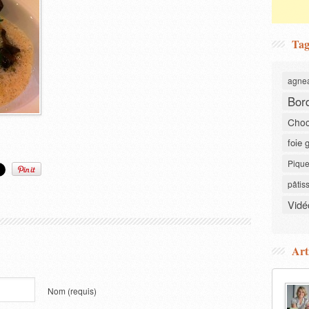
Tag
agne
Bor
Choc
foie 
Pique
pâtis
Vidé
Art
Nom
(requis)