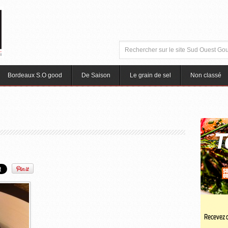
Bordeaux S.O good
De Saison
Le grain de sel
Non classé