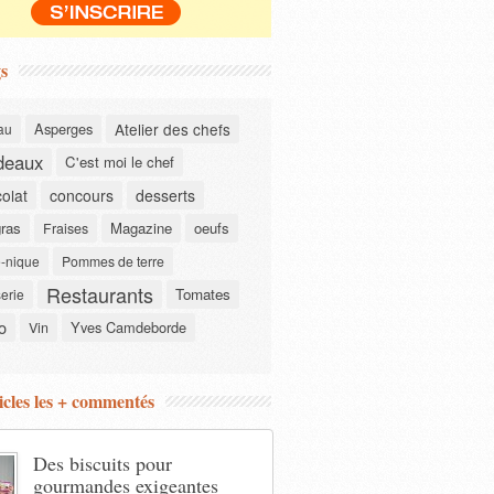
s
Asperges
Atelier des chefs
au
deaux
C'est moi le chef
olat
concours
desserts
gras
Magazine
oeufs
Fraises
-nique
Pommes de terre
Restaurants
Tomates
serie
o
Yves Camdeborde
Vin
icles les + commentés
Des biscuits pour
gourmandes exigeantes