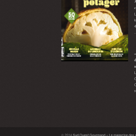
A
c
L
k
4
«
d
G
C
r
© 2014
Sud Ouest Gourmand – Le magazine des sa