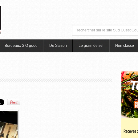
Bordeaux S.O good
De Saison
Le grain de sel
Non classé