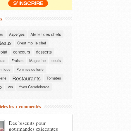
s
Asperges
Atelier des chefs
au
deaux
C'est moi le chef
olat
concours
desserts
gras
Magazine
oeufs
Fraises
-nique
Pommes de terre
Restaurants
Tomates
serie
o
Yves Camdeborde
Vin
icles les + commentés
Des biscuits pour
gourmandes exigeantes