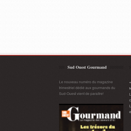
Sud Ouest Gourmand
Le nouveau numéro du magazine
«
trimestriel dédié aux gourmands du
t
Sud-Ouest vient de paraître!
L
L
e