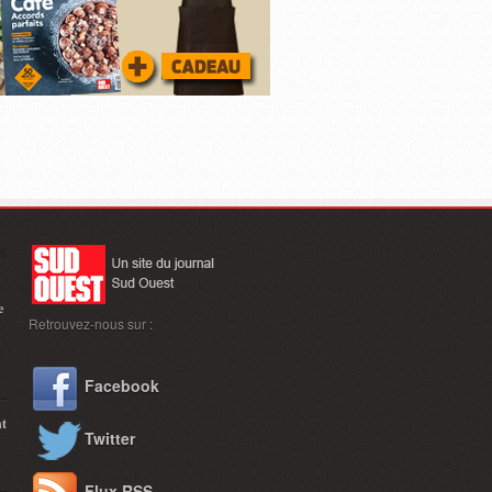
e
Retrouvez-nous sur :
Facebook
nt
Twitter
Flux RSS