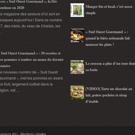
vec « Sud Ouest Gourmand », la fête
Manger bio et local, c’est assez
ontinue en 2020
simple
e magazine des saveurs d’ici sort en
iosques aujourd’hui ! Dans ce numéro
7, des miels, du veau de Chalais, les
…
« Sud Ouest Gourmand » :
quand la bière artisanale fait
mousser les plats !
 Sud Ouest Gourmand » : 50 recettes et
es pommes à tomber au menu du dernier
Le cresson a plus d’un tour dan
numéro
sa botte
Le nouveau numéro de « Sud Ouest
ourmand », met les pommes en avant.
e fruit, largement cultivé dans la
[VIDEO] Tarte au chocolat au
égion, est …
lait, poires pochées et sirop
d’érable
veurs d'ici
-
Mentions Légales