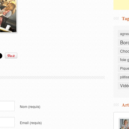
Tag
agne
Bor
Choc
foie 
Pique
pâtis
Vidé
Art
Nom
(requis)
Email
(requis)