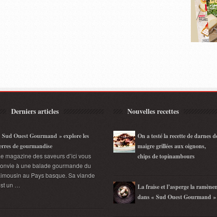
Derniers articles
Nouvelles recettes
 Sud Ouest Gourmand » explore les
On a testé la recette de darnes d
erres de gourmandise
maigre grillées aux oignons,
e magazine des saveurs d’ici vous
chips de topinambours
convie à une balade gourmande du
imousin au Pays basque. Sa viande
st un …
La fraise et l’asperge la ramène
dans « Sud Ouest Gourmand »