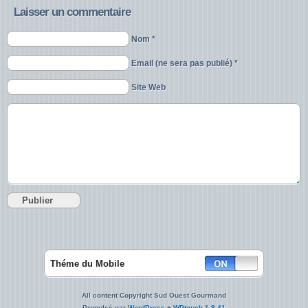
Laisser un commentaire
Nom *
Email (ne sera pas publié) *
Site Web
Théme du Mobile
All content Copyright Sud Ouest Gourmand
Propulsé par
WordPress
+
WPtouch 1.9.41