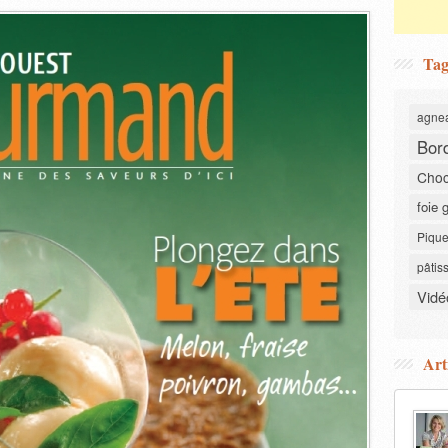
Tag
agne
Bor
Choc
foie 
Pique
pâtis
Vidé
Art