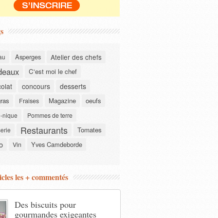
s
Asperges
Atelier des chefs
au
deaux
C'est moi le chef
olat
concours
desserts
gras
Magazine
oeufs
Fraises
-nique
Pommes de terre
Restaurants
Tomates
serie
o
Yves Camdeborde
Vin
icles les + commentés
Des biscuits pour
gourmandes exigeantes