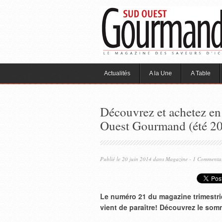
Actualités
A la Une
A Table
Découvrez et achetez en
Ouest Gourmand (été 201
Publié le 20 juin 2014 dans
Magazine
- 1 Commenta
Le numéro 21 du magazine trimestrie
vient de paraître! Découvrez le som