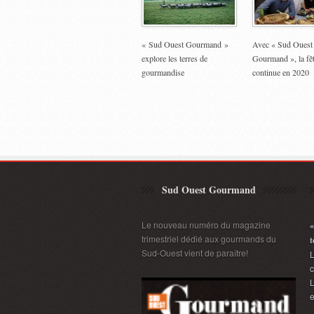
« Sud Ouest Gourmand »
Avec « Sud Ouest
explore les terres de
Gourmand », la fê
gourmandise
continue en 2020
Sud Ouest Gourmand
Le nouveau numéro du magazine
«
trimestriel dédié aux gourmands du
t
Sud-Ouest vient de paraître!
L
L
e