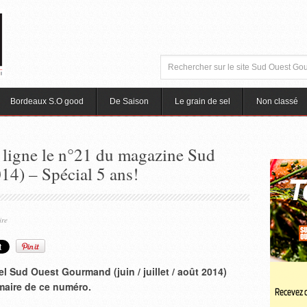
Bordeaux S.O good
De Saison
Le grain de sel
Non classé
 ligne le n°21 du magazine Sud
4) – Spécial 5 ans!
ire
l Sud Ouest Gourmand (juin / juillet / août 2014)
maire de ce numéro.