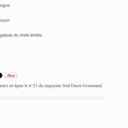
rdogne
ançon
alaxie de chefs étoilés
hetez en ligne le n°21 du magazine Sud Ouest Gourmand