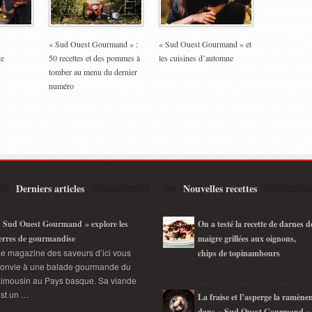
« Sud Ouest Gourmand » :
« Sud Ouest Gourmand » et
te
50 recettes et des pommes à
les cuisines d’automne
tomber au menu du dernier
numéro
Derniers articles
Nouvelles recettes
 Sud Ouest Gourmand » explore les
On a testé la recette de darnes d
erres de gourmandise
maigre grillées aux oignons,
e magazine des saveurs d’ici vous
chips de topinambours
convie à une balade gourmande du
imousin au Pays basque. Sa viande
st un …
La fraise et l’asperge la ramène
dans « Sud Ouest Gourmand »