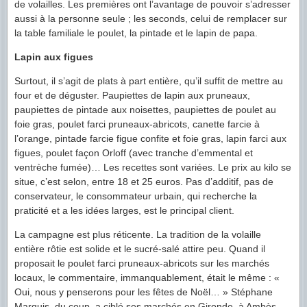
de volailles. Les premières ont l’avantage de pouvoir s’adresser
aussi à la personne seule ; les seconds, celui de remplacer sur
la table familiale le poulet, la pintade et le lapin de papa.
Lapin aux figues
Surtout, il s’agit de plats à part entière, qu’il suffit de mettre au
four et de déguster. Paupiettes de lapin aux pruneaux,
paupiettes de pintade aux noisettes, paupiettes de poulet au
foie gras, poulet farci pruneaux-abricots, canette farcie à
l’orange, pintade farcie figue confite et foie gras, lapin farci aux
figues, poulet façon Orloff (avec tranche d’emmental et
ventrèche fumée)… Les recettes sont variées. Le prix au kilo se
situe, c’est selon, entre 18 et 25 euros. Pas d’additif, pas de
conservateur, le consommateur urbain, qui recherche la
praticité et a les idées larges, est le principal client.
La campagne est plus réticente. La tradition de la volaille
entière rôtie est solide et le sucré-salé attire peu. Quand il
proposait le poulet farci pruneaux-abricots sur les marchés
locaux, le commentaire, immanquablement, était le même : «
Oui, nous y penserons pour les fêtes de Noël… » Stéphane
Marquis, du coup, a ciblé ses marchés en Gironde, à Ambès,