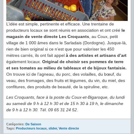
L’idée est simple, pertinente et efficace. Une trentaine de
producteurs locaux se sont réunis en association et ont créé
le
magasin de vente directe Les Croquants
, au Coux, petit
village de 1 000 âmes dans le Sarladais (Dordogne). Jusque-là,
rien de bien original si ce n’est que pour valoriser les 450
mètres carrés, ils ont fait appel
à des artistes et artisans d’art
également locaux.
Original de choisir ses pommes de terre
et ses tomates au milieu de tableaux et de bijoux fantaisie.
On trouve ici de l’agneau, du porc, des volailles, du bœuf, du
veau, des fromages, des fruits et légumes, du vin, du miel, des
confitures, des produits de beauté, de la spiruline, etc.
Les Croquants, face à la poste du Coux-et-Bigaroque, du lundi
au samedi de 9 h à 12 h 30 et de 15 h 30 à 19 h, le dimanche
de 9 h à 12 h 30. Tél. 09 65 31 24 52.
Catégories:
De Saison
Tags:
Producteurs locaux
,
slider
,
Vente directe