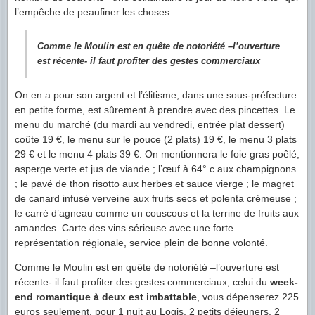
l’empêche de peaufiner les choses.
Comme le Moulin est en quête de notoriété –l’ouverture
est récente- il faut profiter des gestes commerciaux
On en a pour son argent et l’élitisme, dans une sous-préfecture
en petite forme, est sûrement à prendre avec des pincettes. Le
menu du marché (du mardi au vendredi, entrée plat dessert)
coûte 19 €, le menu sur le pouce (2 plats) 19 €, le menu 3 plats
29 € et le menu 4 plats 39 €. On mentionnera le foie gras poêlé,
asperge verte et jus de viande ; l’œuf à 64° c aux champignons
; le pavé de thon risotto aux herbes et sauce vierge ; le magret
de canard infusé verveine aux fruits secs et polenta crémeuse ;
le carré d’agneau comme un couscous et la terrine de fruits aux
amandes. Carte des vins sérieuse avec une forte
représentation régionale, service plein de bonne volonté.
Comme le Moulin est en quête de notoriété –l’ouverture est
récente- il faut profiter des gestes commerciaux, celui du
week-
end romantique à deux est imbattable
, vous dépenserez 225
euros seulement, pour 1 nuit au Logis, 2 petits déjeuners, 2