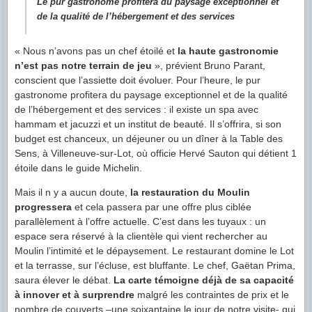
Le pur gastronome profitera du paysage exceptionnel et
de la qualité de l’hébergement et des services
« Nous n’avons pas un chef étoilé et
la haute gastronomie
n’est pas notre terrain de jeu
», prévient Bruno Parant,
conscient que l’assiette doit évoluer. Pour l’heure, le pur
gastronome profitera du paysage exceptionnel et de la qualité
de l’hébergement et des services : il existe un spa avec
hammam et jacuzzi et un institut de beauté. Il s’offrira, si son
budget est chanceux, un déjeuner ou un dîner à la Table des
Sens, à Villeneuve-sur-Lot, où officie Hervé Sauton qui détient 1
étoile dans le guide Michelin.
Mais il n y a aucun doute,
la restauration du Moulin
progressera
et cela passera par une offre plus ciblée
parallèlement à l’offre actuelle. C’est dans les tuyaux : un
espace sera réservé à la clientèle qui vient rechercher au
Moulin l’intimité et le dépaysement. Le restaurant domine le Lot
et la terrasse, sur l’écluse, est bluffante. Le chef, Gaëtan Prima,
saura élever le débat.
La carte témoigne déjà de sa capacité
à innover et à surprendre
malgré les contraintes de prix et le
nombre de couverts –une soixantaine le jour de notre visite- qui