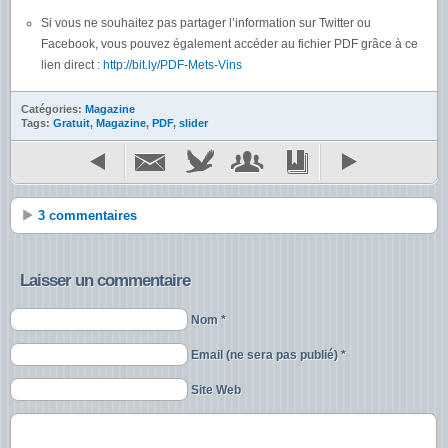
Si vous ne souhaitez pas partager l’information sur Twitter ou
Facebook, vous pouvez également accéder au fichier PDF grâce à ce
lien direct :
http://bit.ly/PDF-Mets-Vins
Catégories:
Magazine
Tags:
Gratuit
,
Magazine
,
PDF
,
slider
3 commentaires
Laisser un commentaire
Nom *
Email (ne sera pas publié) *
Site Web