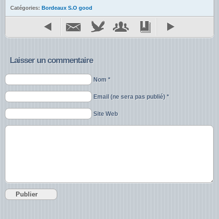
Catégories:
Bordeaux S.O good
Laisser un commentaire
Nom *
Email (ne sera pas publié) *
Site Web