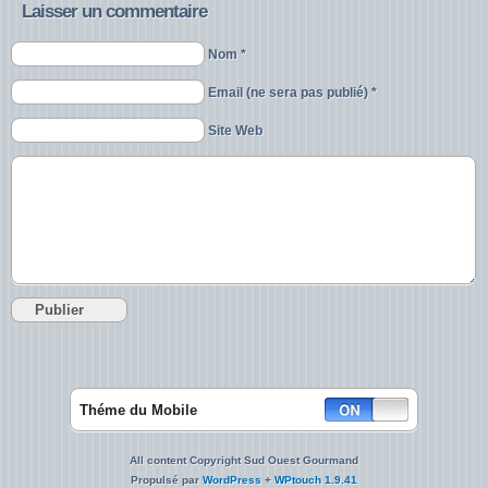
Laisser un commentaire
Nom *
Email (ne sera pas publié) *
Site Web
Théme du Mobile
All content Copyright Sud Ouest Gourmand
Propulsé par
WordPress
+
WPtouch 1.9.41