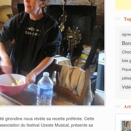
Tag
agne
Bor
Choc
foie 
Pique
pâtis
Vidé
Art
é girondine nous révèle sa recette préférée. Cette
association du festival Uzeste Musical, présente sa