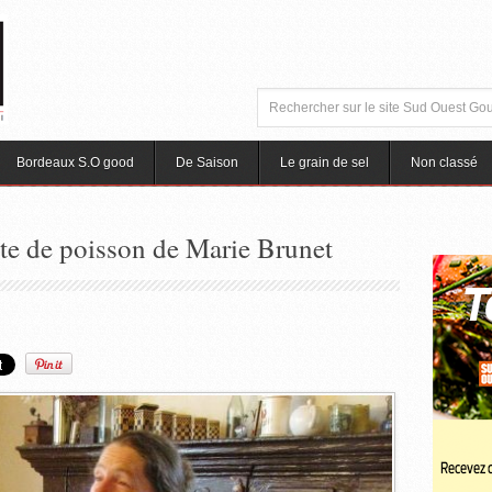
Bordeaux S.O good
De Saison
Le grain de sel
Non classé
tte de poisson de Marie Brunet