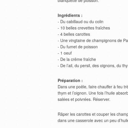
blanquette de poisson.
Ingrédients :
- Du cabillaud ou du colin
- 10 belles crevettes fraîches
- 4 belles carottes
- Une vingtaine de champignons de Pa
- Du fumet de poisson
- 1 oeuf
- De la crême fraîche
- De l’ail, du persil, des oignons, du th
Préparation :
Dans une poêle, faire chauffer à feu très 
thym et l’oignon. Une fois l’huile abso
salées et poivrées. Réserver.
Râper les carottes et couper les champi
dans une casserole avec un peu d’huil