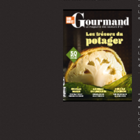
L
e
A
c
L
k
4
«
d
G
C
r