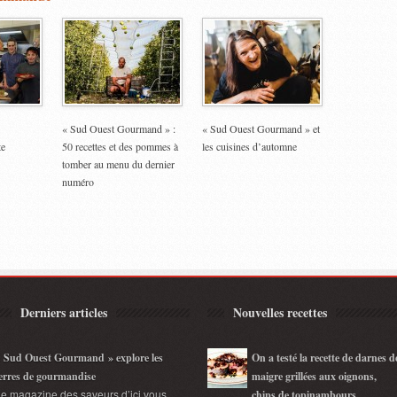
« Sud Ouest Gourmand » :
« Sud Ouest Gourmand » et
te
50 recettes et des pommes à
les cuisines d’automne
tomber au menu du dernier
numéro
Derniers articles
Nouvelles recettes
 Sud Ouest Gourmand » explore les
On a testé la recette de darnes d
erres de gourmandise
maigre grillées aux oignons,
e magazine des saveurs d’ici vous
chips de topinambours