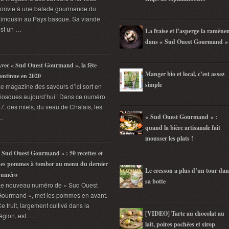
convie à une balade gourmande du
imousin au Pays basque. Sa viande
st un …
La fraise et l’asperge la ramène
dans « Sud Ouest Gourmand »
vec « Sud Ouest Gourmand », la fête
Manger bio et local, c’est assez
ontinue en 2020
simple
e magazine des saveurs d’ici sort en
iosques aujourd’hui ! Dans ce numéro
7, des miels, du veau de Chalais, les
…
« Sud Ouest Gourmand » :
quand la bière artisanale fait
mousser les plats !
 Sud Ouest Gourmand » : 50 recettes et
es pommes à tomber au menu du dernier
Le cresson a plus d’un tour dan
numéro
sa botte
Le nouveau numéro de « Sud Ouest
ourmand », met les pommes en avant.
e fruit, largement cultivé dans la
[VIDEO] Tarte au chocolat au
égion, est …
lait, poires pochées et sirop