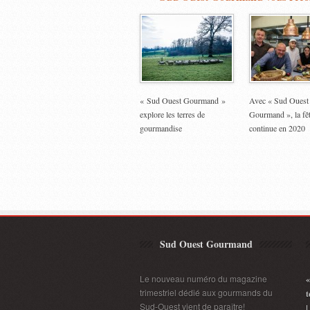
« Sud Ouest Gourmand »
Avec « Sud Ouest
explore les terres de
Gourmand », la fê
gourmandise
continue en 2020
Sud Ouest Gourmand
Le nouveau numéro du magazine
«
trimestriel dédié aux gourmands du
t
Sud-Ouest vient de paraître!
L