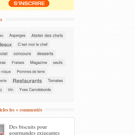
s
Asperges
Atelier des chefs
au
deaux
C'est moi le chef
olat
concours
desserts
gras
Magazine
oeufs
Fraises
-nique
Pommes de terre
Restaurants
Tomates
serie
o
Yves Camdeborde
Vin
icles les + commentés
Des biscuits pour
gourmandes exigeantes