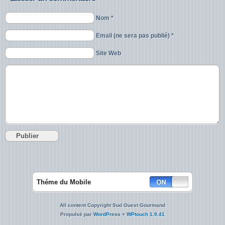
Nom *
Email (ne sera pas publié) *
Site Web
Théme du Mobile
All content Copyright Sud Ouest Gourmand
Propulsé par
WordPress
+
WPtouch 1.9.41