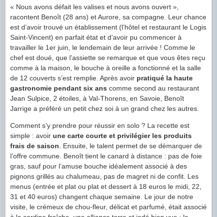
« Nous avons défait les valises et nous avons ouvert »,
racontent Benoît (28 ans) et Aurore, sa compagne. Leur chance
est d’avoir trouvé un établissement (l’hôtel et restaurant le Logis
Saint-Vincent) en parfait état et d’avoir pu commencer à
travailler le 1er juin, le lendemain de leur arrivée ! Comme le
chef est doué, que l’assiette se remarque et que vous êtes reçu
comme à la maison, le bouche à oreille a fonctionné et la salle
de 12 couverts s’est remplie. Après avoir
pratiqué la haute
gastronomie pendant six ans
comme second au restaurant
Jean Sulpice, 2 étoiles, à Val-Thorens, en Savoie, Benoît
Jarrige a préféré un petit chez soi à un grand chez les autres.
Comment s’y prendre pour réussir en solo ? La recette est
simple : avoir
une carte courte et privilégier les produits
frais de saison
. Ensuite, le talent permet de se démarquer de
l’offre commune. Benoît tient le canard à distance : pas de foie
gras, sauf pour l’amuse bouche idéalement associé à des
pignons grillés au chalumeau, pas de magret ni de confit. Les
menus (entrée et plat ou plat et dessert à 18 euros le midi, 22,
31 et 40 euros) changent chaque semaine. Le jour de notre
visite, le crémeux de chou-fleur, délicat et parfumé, était associé