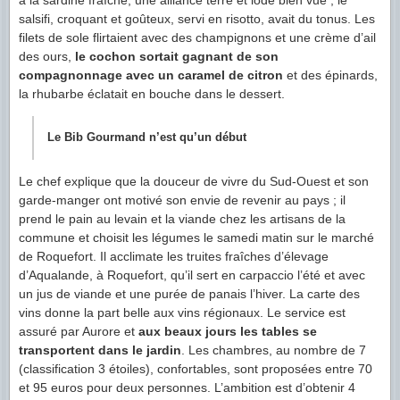
à la sardine fraîche, une alliance terre et iodé bien vue ; le
salsifi, croquant et goûteux, servi en risotto, avait du tonus. Les
filets de sole flirtaient avec des champignons et une crème d’ail
des ours,
le cochon sortait gagnant de son
compagnonnage avec un caramel de citron
et des épinards,
la rhubarbe éclatait en bouche dans le dessert.
Le Bib Gourmand n’est qu’un début
Le chef explique que la douceur de vivre du Sud-Ouest et son
garde-manger ont motivé son envie de revenir au pays ; il
prend le pain au levain et la viande chez les artisans de la
commune et choisit les légumes le samedi matin sur le marché
de Roquefort. Il acclimate les truites fraîches d’élevage
d’Aqualande, à Roquefort, qu’il sert en carpaccio l’été et avec
un jus de viande et une purée de panais l’hiver. La carte des
vins donne la part belle aux vins régionaux. Le service est
assuré par Aurore et
aux beaux jours les tables se
transportent dans le jardin
. Les chambres, au nombre de 7
(classification 3 étoiles), confortables, sont proposées entre 70
et 95 euros pour deux personnes. L’ambition est d’obtenir 4