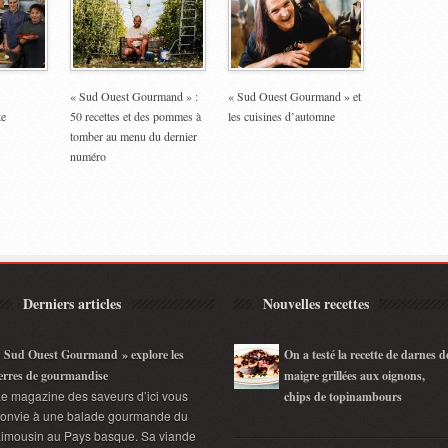
« Sud Ouest Gourmand » :
« Sud Ouest Gourmand » et
te
50 recettes et des pommes à
les cuisines d’automne
tomber au menu du dernier
numéro
Derniers articles
Nouvelles recettes
 Sud Ouest Gourmand » explore les
On a testé la recette de darnes d
erres de gourmandise
maigre grillées aux oignons,
e magazine des saveurs d’ici vous
chips de topinambours
convie à une balade gourmande du
imousin au Pays basque. Sa viande