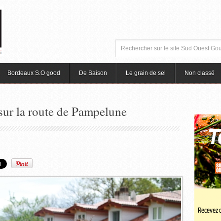
Bordeaux S.O good
De Saison
Le grain de sel
Non classé
sur la route de Pampelune