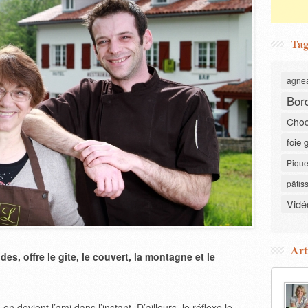
Tag
agne
Bor
Choc
foie 
Pique
pâtis
Vidé
Art
es, offre le gîte, le couvert, la montagne et le
 devient l’ami dans l’instant. D’ailleurs, le réflexe le