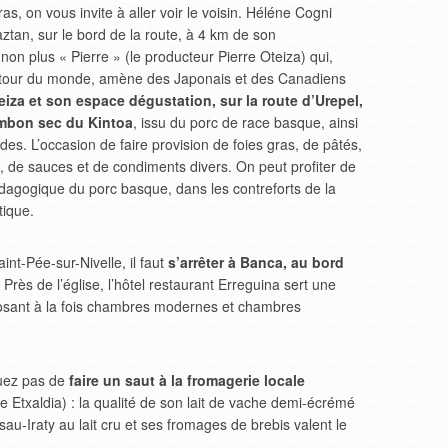
ras, on vous invite à aller voir le voisin. Héléne Cogni
aztan, sur le bord de la route, à 4 km de son
non plus « Pierre » (le producteur Pierre Oteiza) qui,
autour du monde, amène des Japonais et des Canadiens
iza et son espace dégustation, sur la route d’Urepel,
ambon sec du Kintoa
, issu du porc de race basque, ainsi
des. L’occasion de faire provision de foies gras, de pâtés,
s, de sauces et de condiments divers. On peut profiter de
pédagogique du porc basque, dans les contreforts de la
tique.
nt-Pée-sur-Nivelle, il faut
s’arrêter à Banca, au bord
. Près de l’église, l’hôtel restaurant Erreguina sert une
oposant à la fois chambres modernes et chambres
quez pas de
faire un saut à la fromagerie locale
Etxaldia) : la qualité de son lait de vache demi-écrémé
au-Iraty au lait cru et ses fromages de brebis valent le