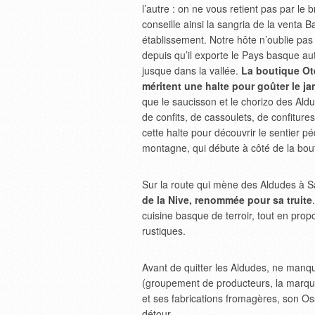
l’autre : on ne vous retient pas par le b
conseille ainsi la sangria de la venta B
établissement. Notre hôte n’oublie pas 
depuis qu’il exporte le Pays basque 
jusque dans la vallée.
La boutique Ote
méritent une halte pour goûter le j
que le saucisson et le chorizo des Aldu
de confits, de cassoulets, de confiture
cette halte pour découvrir le sentier 
montagne, qui débute à côté de la bou
Sur la route qui mène des Aldudes à Sai
de la Nive, renommée pour sa truite
cuisine basque de terroir, tout en pr
rustiques.
Avant de quitter les Aldudes, ne man
(groupement de producteurs, la marque 
et ses fabrications fromagères, son Oss
détour.