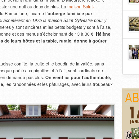
rester une nuit ou deux de plus. La
maison Saint-
 de Pampelune, incarne
l’auberge familiale par
i achetèrent en 1975 la maison Saint-Sylvestre pour y
ières y sont sincères et les petits budgets y sont à l’aise,
sonne et des menus s’échelonnant de 13 à 30 €.
Hélène
s de leurs hôtes et la table, rurale, donne à goûter
cisse confite, la truite et le boudin de la vallée, sans
sque poêlé aux piquillos et à l’ail, sont l’ordinaire de
 n’en demande pas plus.
On vient ici pour l’authenticité,
ne
, les randonnées et les pâturages, avec leurs troupeaux