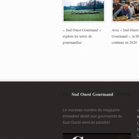
« Sud Ouest Gourmand »
Avec « Sud Ouest
explore les terres de
Gourmand », la fê
gourmandise
continue en 2020
Sud Ouest Gourmand
Le nouveau numéro du magazine
«
trimestriel dédié aux gourmands du
t
Sud-Ouest vient de paraître!
L
L