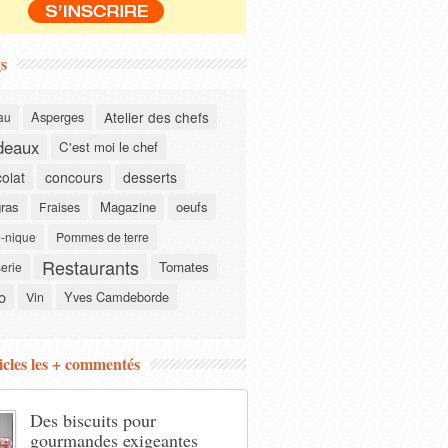
s
Asperges
Atelier des chefs
au
deaux
C'est moi le chef
olat
concours
desserts
gras
Magazine
oeufs
Fraises
-nique
Pommes de terre
Restaurants
Tomates
serie
o
Yves Camdeborde
Vin
icles les + commentés
Des biscuits pour
gourmandes exigeantes