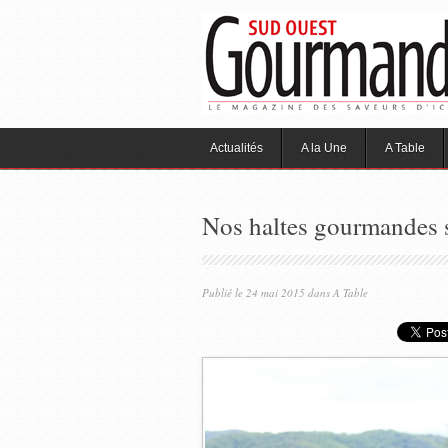
Actualités
A la Une
A Table
Nos haltes gourmandes 
Publié le 24 mai 2015 dans
A Table