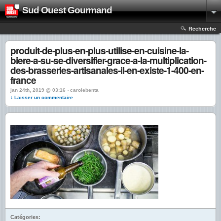
Sud Ouest Gourmand
Recherche
produit-de-plus-en-plus-utilise-en-cuisine-la-
biere-a-su-se-diversifier-grace-a-la-multiplication-
des-brasseries-artisanales-il-en-existe-1-400-en-
france
jan 24th, 2019 @ 03:16 › carolebenta
↓ Laisser un commentaire
Catégories: