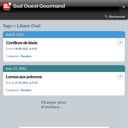
Sud Ouest Gourmand
Recherche
Tags » Liliane Otali
mai 9, 2011
Confiture de kiwis
Écrit le
09.05.2011 at 8:57
Catégories:
Recettes
mar 27, 2011
Lomos aux poivrons
Écrit le
27.03.2011 at 9:14
Catégories:
Recettes
Charger plus
d'entrées...