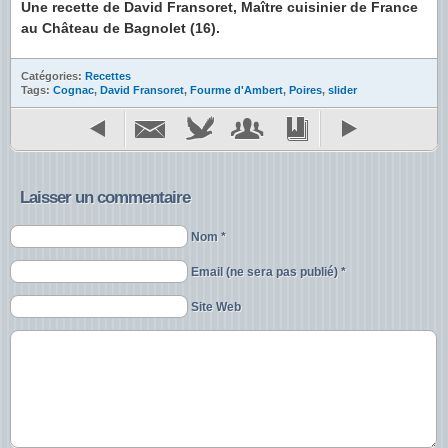
Une recette de David Fransoret, Maître cuisinier de France
au Château de Bagnolet (16).
Catégories:
Recettes
Tags:
Cognac
,
David Fransoret
,
Fourme d'Ambert
,
Poires
,
slider
Laisser un commentaire
Nom *
Email (ne sera pas publié) *
Site Web