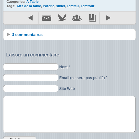
Catégories:
A Table
Tags:
Arts de la table
,
Poterie
,
slider
,
Terafeu
,
Terafour
3 commentaires
Laisser un commentaire
Nom *
Email (ne sera pas publié) *
Site Web