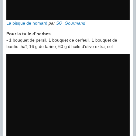
La bisque de homard
par
SO_Gourmand
Pour la tuile d’herbes
- 1 bouquet de persil, 1 bouquet de cerfeuil, 1 bouquet de
basilic thaï, 16 g de farine, 60 g d’huile d’olive extra, sel.