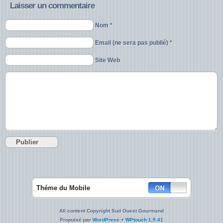
Laisser un commentaire
Nom *
Email (ne sera pas publié) *
Site Web
Théme du Mobile
All content Copyright Sud Ouest Gourmand
Propulsé par
WordPress
+
WPtouch 1.9.41