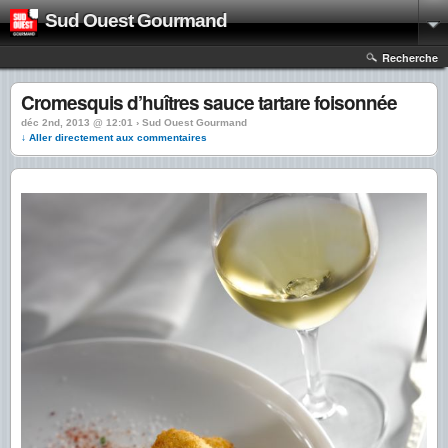
Sud Ouest Gourmand
Recherche
Cromesquis d’huîtres sauce tartare foisonnée
déc 2nd, 2013 @ 12:01 › Sud Ouest Gourmand
↓ Aller directement aux commentaires