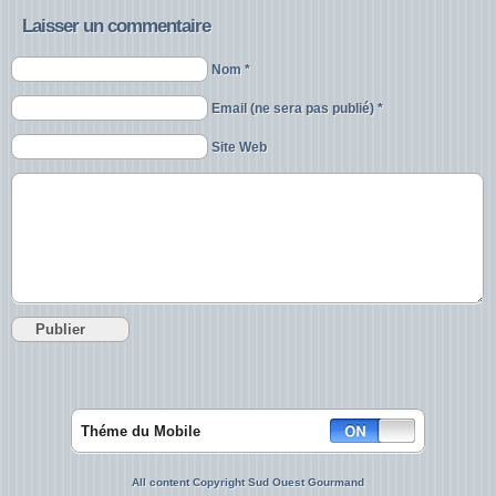
Laisser un commentaire
Nom *
Email (ne sera pas publié) *
Site Web
Théme du Mobile
All content Copyright Sud Ouest Gourmand